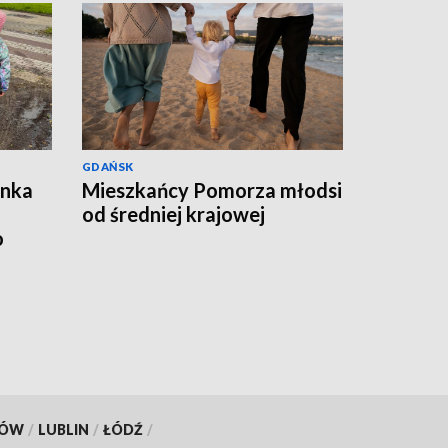
GDAŃSK
ynka
Mieszkańcy Pomorza młodsi
od średniej krajowej
o
KÓW
/
LUBLIN
/
ŁÓDŹ
/