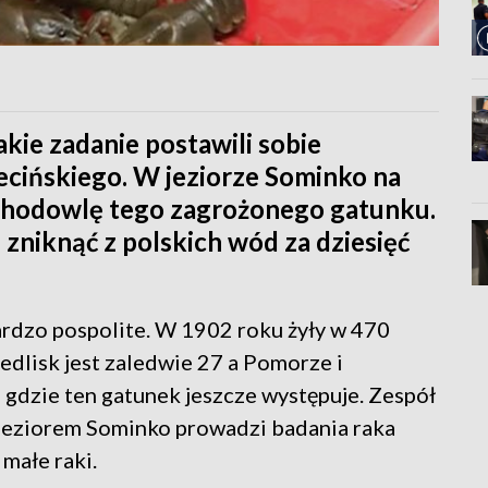
kie zadanie postawili sobie
cińskiego. W jeziorze Sominko na
 hodowlę tego zagrożonego gatunku.
niknąć z polskich wód za dziesięć
ardzo pospolite. W 1902 roku żyły w 470
edlisk jest zaledwie 27 a Pomorze i
 gdzie ten gatunek jeszcze występuje. Zespół
jeziorem Sominko prowadzi badania raka
małe raki.