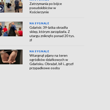
Zatrzymania po bójce
pseudokibiców w
Kościerzynie
NA SYGNALE
Gdańsk: 39-latka okradła
sklep, którym zarządzała. Z
utargu zniknęło ponad 20 tys.
zł
NA SYGNALE
Wtargnął pijany na teren
ogródków działkowych w
Gdańsku. Obrażał, bił i...gryzł
przypadkowe osoby