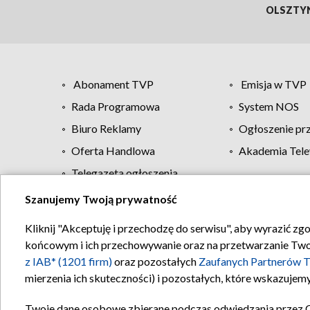
OLSZTY
Abonament TVP
Emisja w TVP
Rada Programowa
System NOS
Biuro Reklamy
Ogłoszenie pr
Oferta Handlowa
Akademia Tele
Telegazeta ogłoszenia
Szanujemy Twoją prywatność
Regulamin TVP
Kliknij "Akceptuję i przechodzę do serwisu", aby wyrazić zg
końcowym i ich przechowywanie oraz na przetwarzanie Twoich
z IAB* (1201 firm)
oraz pozostałych
Zaufanych Partnerów T
mierzenia ich skuteczności) i pozostałych, które wskazujemy
Twoje dane osobowe zbierane podczas odwiedzania przez 