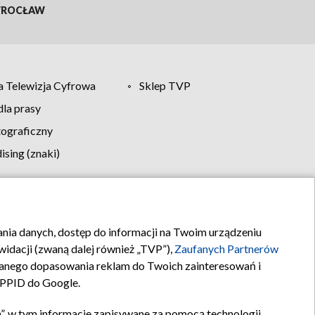
ROCŁAW
 Telewizja Cyfrowa
Sklep TVP
la prasy
tograficzny
sing (znaki)
klamy
Kontakt
rania danych, dostęp do informacji na Twoim urządzeniu
idacji (zwaną dalej również „TVP”),
Zaufanych Partnerów
anego dopasowania reklam do Twoich zainteresowań i
a PPID do Google.
”, w tym informacje zapisywane za pomocą technologii