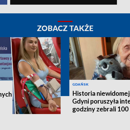
ZOBACZ TAKŻE
GDAŃSK
Historia niewidomej
nych
Gdyni poruszyła in
godziny zebrali 100 t
poleci do Australii