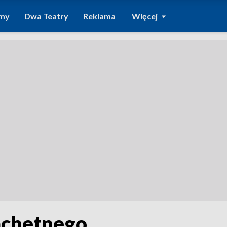
amy
Dwa Teatry
Reklama
Więcej
achetnego