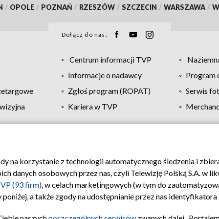
N
/
OPOLE
/
POZNAŃ
/
RZESZÓW
/
SZCZECIN
/
WARSZAWA
/
W
Dołącz do nas:
Centrum informacji TVP
Naziemna
Informacje o nadawcy
Program d
zetargowe
Zgłoś program (ROPAT)
Serwis fo
wizyjna
Kariera w TVP
Merchandi
Polityka prywatności
Moje zgody
Pomoc
Biuro re
ody na korzystanie z technologii automatycznego śledzenia i zbie
 danych osobowych przez nas, czyli Telewizję Polską S.A. w likw
VP (93 firm)
, w celach marketingowych (w tym do zautomatyzow
 poniżej, a także zgody na udostępnianie przez nas identyfikator
Ciebie naszych
poszczególnych serwisów
zwanych dalej „Portalem