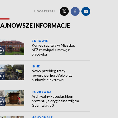
UDOSTĘPNIJ:
AJNOWSZE INFORMACJE
ZDROWIE
Koniec szpitala w Miastku.
NFZ rozwiązał umowę z
placówką
INNE
Nowy przebieg trasy
rowerowej EuroVelo przy
budowie elektrowni
ROZRYWKA
Archiwalny Fotoplastikon
prezentuje oryginalne zdjęcia
Gdyni z lat 30
NA SYGNALE