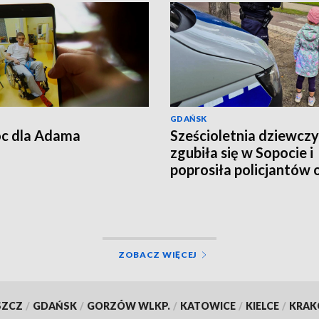
GDAŃSK
c dla Adama
Sześcioletnia dziewcz
zgubiła się w Sopocie i
poprosiła policjantów 
pomoc
ZOBACZ WIĘCEJ
SZCZ
/
GDAŃSK
/
GORZÓW WLKP.
/
KATOWICE
/
KIELCE
/
KRA