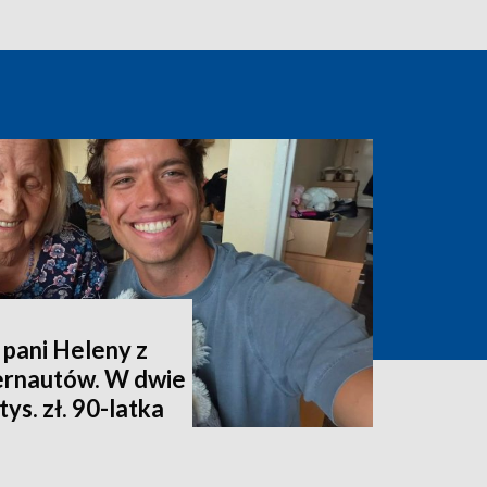
 pani Heleny z
ternautów. W dwie
ys. zł. 90-latka