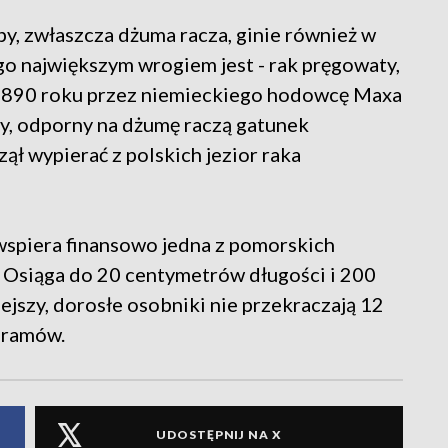
y, zwłaszcza dżuma racza, ginie również w
o największym wrogiem jest - rak pręgowaty,
 1890 roku przez niemieckiego hodowcę Maxa
y, odporny na dżumę raczą gatunek
zął wypierać z polskich jezior raka
wspiera finansowo jedna z pomorskich
t. Osiąga do 20 centymetrów długości i 200
ejszy, dorosłe osobniki nie przekraczają 12
 gramów.
UDOSTĘPNIJ NA X