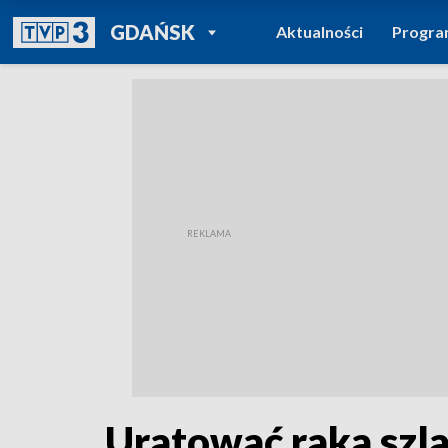
POWRÓT DO
GDAŃSK
Aktualności
Progr
TVP REGIONY
Uratować raka szl