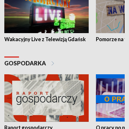
Wakacyjny Live z Telewizją Gdańsk
Pomorze na 
GOSPODARKA
Raport gospodarczy
O pracy po pr