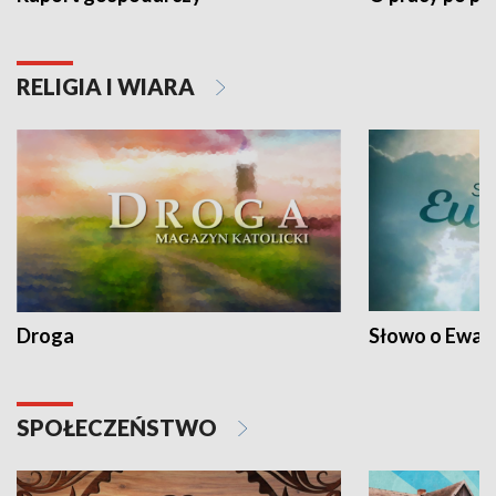
RELIGIA I WIARA
Droga
Słowo o Ewang
SPOŁECZEŃSTWO