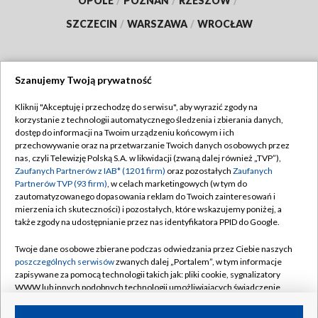
OPOLE
/
POZNAŃ
/
RZESZÓW
/
SZCZECIN
/
WARSZAWA
/
WROCŁAW
Szanujemy Twoją prywatność
Dołącz do nas:
Kliknij "Akceptuję i przechodzę do serwisu", aby wyrazić zgody na
korzystanie z technologii automatycznego śledzenia i zbierania danych,
TVP
dostęp do informacji na Twoim urządzeniu końcowym i ich
Abonament TVP
przechowywanie oraz na przetwarzanie Twoich danych osobowych przez
Regulamin TVP
nas, czyli Telewizję Polską S.A. w likwidacji (zwaną dalej również „TVP”),
Emisja w TVP
Zaufanych Partnerów z IAB* (1201 firm)
oraz pozostałych
Zaufanych
Polityka prywatności
Partnerów TVP (93 firm)
, w celach marketingowych (w tym do
Centrum informacji TVP
Moje zgody
zautomatyzowanego dopasowania reklam do Twoich zainteresowań i
mierzenia ich skuteczności) i pozostałych, które wskazujemy poniżej, a
Naziemna Telewizja Cyfrowa
Pomoc
także zgody na udostępnianie przez nas identyfikatora PPID do Google.
Sklep TVP
Biuro reklamy
Twoje dane osobowe zbierane podczas odwiedzania przez Ciebie naszych
Rada Programowa
poszczególnych serwisów
zwanych dalej „Portalem”, w tym informacje
Kontakt
zapisywane za pomocą technologii takich jak: pliki cookie, sygnalizatory
System NOS
WWW lub innych podobnych technologii umożliwiających świadczenie
dopasowanych i bezpiecznych usług, personalizację treści oraz reklam,
Informacje o nadawcy
Kanały
udostępnianie funkcji mediów społecznościowych oraz analizowanie