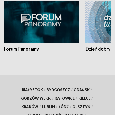
Forum Panoramy
Dzień dobry t
BIAŁYSTOK
/
BYDGOSZCZ
/
GDAŃSK
/
GORZÓW WLKP.
/
KATOWICE
/
KIELCE
/
KRAKÓW
/
LUBLIN
/
ŁÓDŹ
/
OLSZTYN
/