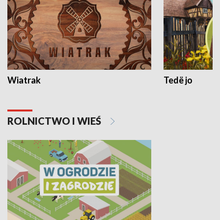
Wiatrak
Tedë jo
ROLNICTWO I WIEŚ