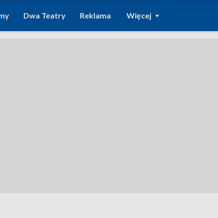
amy
Dwa Teatry
Reklama
Więcej