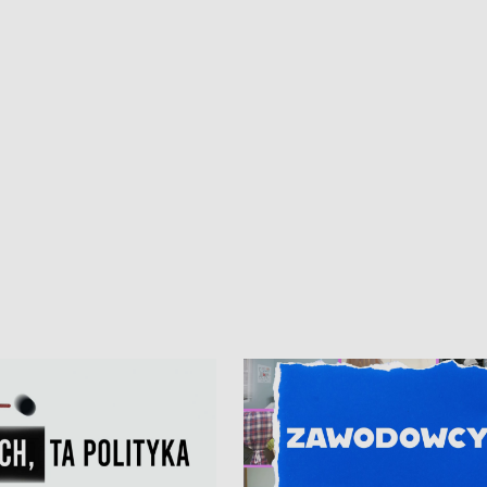
• Gdynia z lat 30. w
ikonie