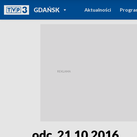
POWRÓT DO
GDAŃSK
Aktualności
Progr
TVP REGIONY
odc. 21.10.2016