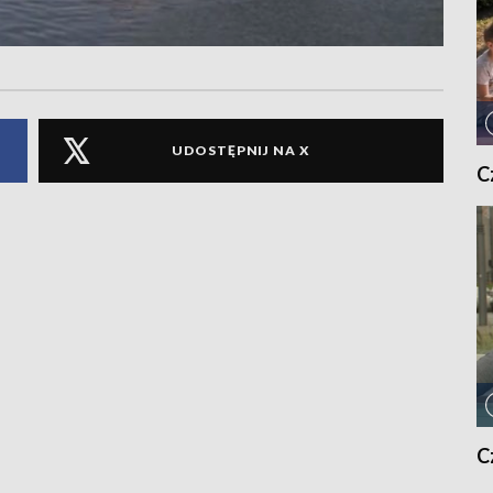
UDOSTĘPNIJ NA X
C
C