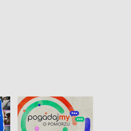
kardiologiczny dla Puckiego Szpitala • Na
witali Tour de P
Pomorzu znów rekordowe upały