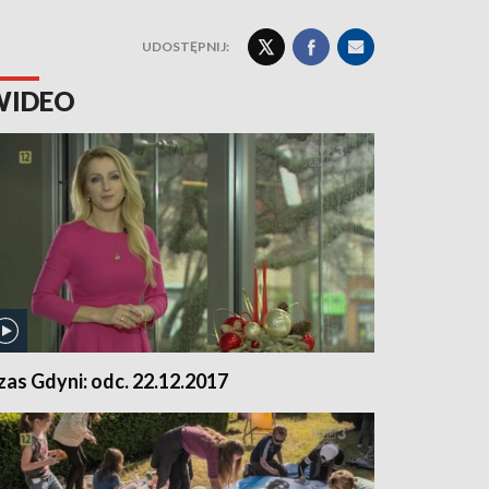
UDOSTĘPNIJ:
WIDEO
zas Gdyni: odc. 22.12.2017