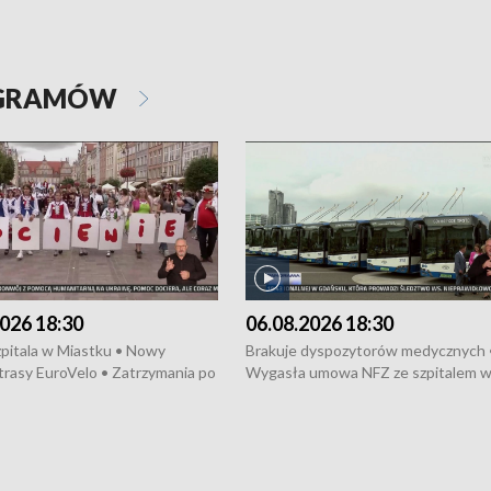
OGRAMÓW
026 18:30
06.08.2026 18:30
pitala w Miastku • Nowy
Brakuje dyspozytorów medycznych 
trasy EuroVelo • Zatrzymania po
Wygasła umowa NFZ ze szpitalem 
ościerzynie • Mieszkańcy
Miastku • Otwarto Morski Terminal
ą przeciwko budowie trasy
Przeładunkowy • Budowa morskiej 
wej • Kolejne konwoje
wiatrowej • Korki na gdańskich Sto
ne z Trójmiasta na Ukrainę •
Niebezpieczne zachowania na torac
ciewia na Jarmarku św.
Dziewięć nowych „trajtków” dla Gdy