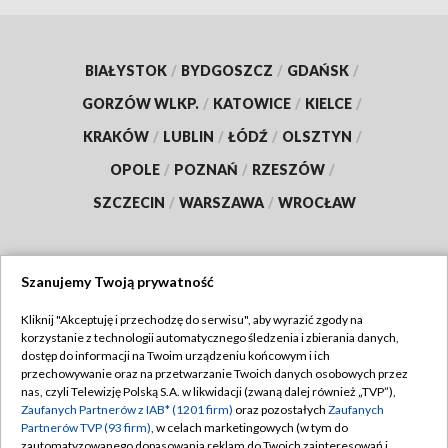
BIAŁYSTOK
/
BYDGOSZCZ
/
GDAŃSK
/
GORZÓW WLKP.
/
KATOWICE
/
KIELCE
/
KRAKÓW
/
LUBLIN
/
ŁÓDŹ
/
OLSZTYN
/
OPOLE
/
POZNAŃ
/
RZESZÓW
/
SZCZECIN
/
WARSZAWA
/
WROCŁAW
Szanujemy Twoją prywatność
Dołącz do nas:
Kliknij "Akceptuję i przechodzę do serwisu", aby wyrazić zgody na
korzystanie z technologii automatycznego śledzenia i zbierania danych,
TVP
dostęp do informacji na Twoim urządzeniu końcowym i ich
Abonament TVP
przechowywanie oraz na przetwarzanie Twoich danych osobowych przez
Regulamin TVP
nas, czyli Telewizję Polską S.A. w likwidacji (zwaną dalej również „TVP”),
Emisja w TVP
Polityka prywatności
Zaufanych Partnerów z IAB* (1201 firm)
oraz pozostałych
Zaufanych
Partnerów TVP (93 firm)
, w celach marketingowych (w tym do
Centrum informacji TVP
Moje zgody
zautomatyzowanego dopasowania reklam do Twoich zainteresowań i