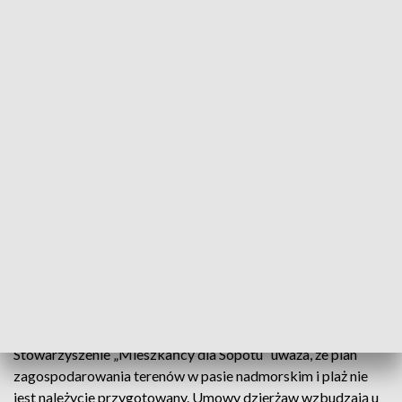
Za ile dzierżawione są sopockie plaże?
Opozycyjni radni miasta Sopot zarzucają miastu
zbyt tani wynajem terenów nadmorskich niektórym
dzierżawcom.
Piotr Orlikowski dzierżawi od miasta dwie działki oraz
fragment plaży pomiędzy wejściem 33 i 35. Za teren o
powierzchni 24.000 m2 płaci 4 tysiące złotych miesięcznie.
Stowarzyszenie „Mieszkańcy dla Sopotu” uważa, że plan
zagospodarowania terenów w pasie nadmorskim i plaż nie
jest należycie przygotowany. Umowy dzierżaw wzbudzają u