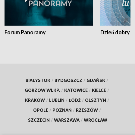
Forum Panoramy
Dzień dobry t
BIAŁYSTOK
/
BYDGOSZCZ
/
GDAŃSK
/
GORZÓW WLKP.
/
KATOWICE
/
KIELCE
/
KRAKÓW
/
LUBLIN
/
ŁÓDŹ
/
OLSZTYN
/
OPOLE
/
POZNAŃ
/
RZESZÓW
/
SZCZECIN
/
WARSZAWA
/
WROCŁAW