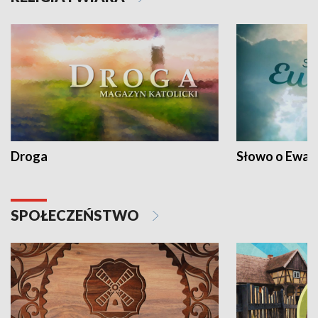
Droga
Słowo o Ewang
SPOŁECZEŃSTWO