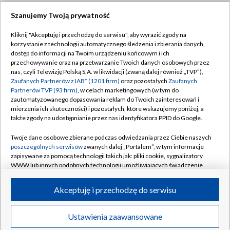
Szanujemy Twoją prywatność
Dołącz do nas:
Kliknij "Akceptuję i przechodzę do serwisu", aby wyrazić zgody na
korzystanie z technologii automatycznego śledzenia i zbierania danych,
TVP
dostęp do informacji na Twoim urządzeniu końcowym i ich
Abonament TVP
przechowywanie oraz na przetwarzanie Twoich danych osobowych przez
Regulamin TVP
nas, czyli Telewizję Polską S.A. w likwidacji (zwaną dalej również „TVP”),
Emisja w TVP
Zaufanych Partnerów z IAB* (1201 firm)
oraz pozostałych
Zaufanych
Polityka prywatności
Partnerów TVP (93 firm)
, w celach marketingowych (w tym do
Centrum informacji TVP
Moje zgody
zautomatyzowanego dopasowania reklam do Twoich zainteresowań i
mierzenia ich skuteczności) i pozostałych, które wskazujemy poniżej, a
Naziemna Telewizja Cyfrowa
Pomoc
także zgody na udostępnianie przez nas identyfikatora PPID do Google.
Sklep TVP
Biuro reklamy
Twoje dane osobowe zbierane podczas odwiedzania przez Ciebie naszych
Rada Programowa
poszczególnych serwisów
zwanych dalej „Portalem”, w tym informacje
Kontakt
zapisywane za pomocą technologii takich jak: pliki cookie, sygnalizatory
System NOS
WWW lub innych podobnych technologii umożliwiających świadczenie
dopasowanych i bezpiecznych usług, personalizację treści oraz reklam,
Informacje o nadawcy
Kanały
udostępnianie funkcji mediów społecznościowych oraz analizowanie
Akceptuję i przechodzę do serwisu
ruchu w Internecie.
Program dla prasy
©2026 Telewizja Polska S.A. w likwidacji
Biuro Reklamy
Twoje dane osobowe zbierane podczas odwiedzania przez Ciebie
Ustawienia zaawansowane
poszczególnych serwisów
na Portalu, takie jak adresy IP, identyfikatory
Ogłoszenie przetargowe