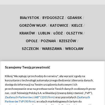
BIAŁYSTOK
/
BYDGOSZCZ
/
GDAŃSK
/
GORZÓW WLKP.
/
KATOWICE
/
KIELCE
/
KRAKÓW
/
LUBLIN
/
ŁÓDŹ
/
OLSZTYN
/
OPOLE
/
POZNAŃ
/
RZESZÓW
/
SZCZECIN
/
WARSZAWA
/
WROCŁAW
Szanujemy Twoją prywatność
Dołącz do nas:
Kliknij "Akceptuję i przechodzę do serwisu", aby wyrazić zgody na
korzystanie z technologii automatycznego śledzenia i zbierania danych,
TVP
dostęp do informacji na Twoim urządzeniu końcowym i ich
Abonament TVP
przechowywanie oraz na przetwarzanie Twoich danych osobowych przez
Regulamin TVP
nas, czyli Telewizję Polską S.A. w likwidacji (zwaną dalej również „TVP”),
Emisja w TVP
Zaufanych Partnerów z IAB* (1201 firm)
oraz pozostałych
Zaufanych
Polityka prywatności
Partnerów TVP (93 firm)
, w celach marketingowych (w tym do
Centrum informacji TVP