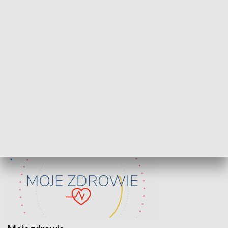
Lekcje obywatelskie
Epitafia Piaśn
ZDROWIE I NAUKA