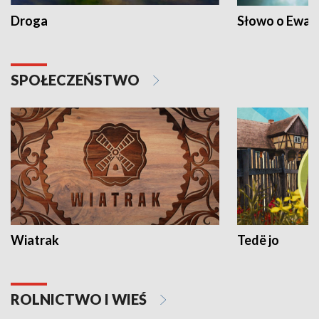
Droga
Słowo o Ewang
SPOŁECZEŃSTWO
Wiatrak
Tedë jo
ROLNICTWO I WIEŚ