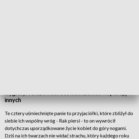
Jak wygrać walkę z rakiem piersi?
„Siła, determinacja, marzenie” pod takim hasłem w
Słupsku odbyła się konferencja dotycząca
najnowszych metod leczenia raka piersi.
Zorganizowały ją kobiety, które walkę z rakiem
wygrały. Teraz swoim doświadczeniem wspierają
innych
Te cztery uśmiechnięte panie to przyjaciółki, które zbliżył do
siebie ich wspólny wróg - Rak piersi - to on wywrócił
dotychczas uporządkowane życie kobiet do góry nogami.
Dziś na ich twarzach nie widać strachu, który każdego roku