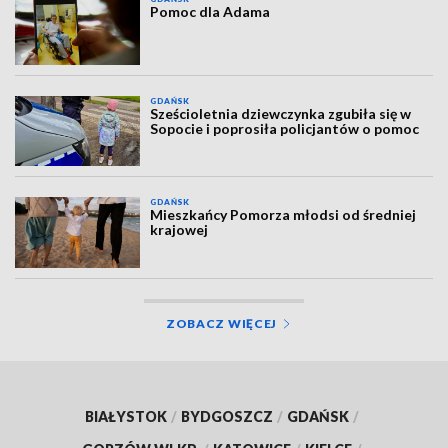
Pomoc dla Adama
GDAŃSK
Sześcioletnia dziewczynka zgubiła się w
Sopocie i poprosiła policjantów o pomoc
GDAŃSK
Mieszkańcy Pomorza młodsi od średniej
krajowej
ZOBACZ WIĘCEJ
BIAŁYSTOK
/
BYDGOSZCZ
/
GDAŃSK
/