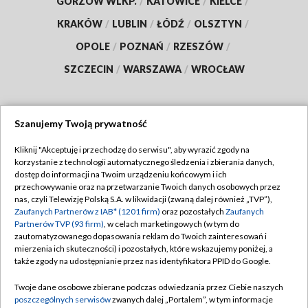
GORZÓW WLKP.
/
KATOWICE
/
KIELCE
/
KRAKÓW
/
LUBLIN
/
ŁÓDŹ
/
OLSZTYN
/
OPOLE
/
POZNAŃ
/
RZESZÓW
/
SZCZECIN
/
WARSZAWA
/
WROCŁAW
Szanujemy Twoją prywatność
Dołącz do nas:
Kliknij "Akceptuję i przechodzę do serwisu", aby wyrazić zgody na
korzystanie z technologii automatycznego śledzenia i zbierania danych,
TVP
dostęp do informacji na Twoim urządzeniu końcowym i ich
Abonament TVP
przechowywanie oraz na przetwarzanie Twoich danych osobowych przez
Regulamin TVP
nas, czyli Telewizję Polską S.A. w likwidacji (zwaną dalej również „TVP”),
Emisja w TVP
Polityka prywatności
Zaufanych Partnerów z IAB* (1201 firm)
oraz pozostałych
Zaufanych
Partnerów TVP (93 firm)
, w celach marketingowych (w tym do
Centrum informacji TVP
Moje zgody
zautomatyzowanego dopasowania reklam do Twoich zainteresowań i
mierzenia ich skuteczności) i pozostałych, które wskazujemy poniżej, a
Naziemna Telewizja Cyfrowa
Pomoc
także zgody na udostępnianie przez nas identyfikatora PPID do Google.
Sklep TVP
Biuro reklamy
Twoje dane osobowe zbierane podczas odwiedzania przez Ciebie naszych
Rada Programowa
Kontakt
poszczególnych serwisów
zwanych dalej „Portalem”, w tym informacje