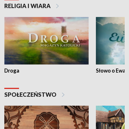
RELIGIA I WIARA
Droga
Słowo o Ewang
SPOŁECZEŃSTWO