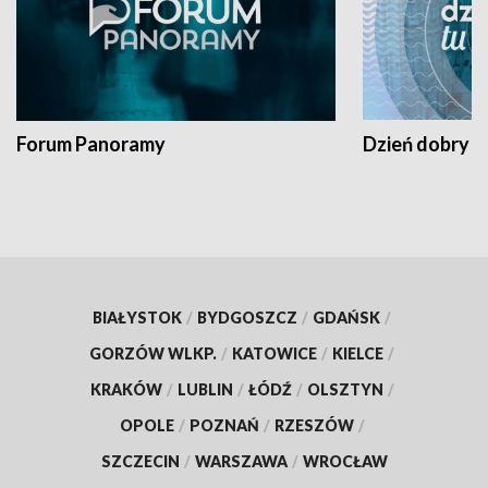
Forum Panoramy
Dzień dobry t
BIAŁYSTOK
/
BYDGOSZCZ
/
GDAŃSK
/
GORZÓW WLKP.
/
KATOWICE
/
KIELCE
/
KRAKÓW
/
LUBLIN
/
ŁÓDŹ
/
OLSZTYN
/
OPOLE
/
POZNAŃ
/
RZESZÓW
/
SZCZECIN
/
WARSZAWA
/
WROCŁAW