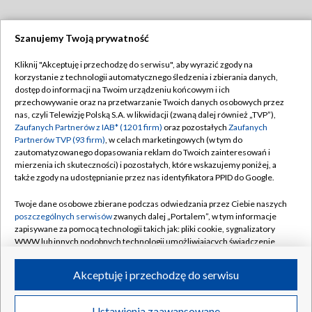
Szanujemy Twoją prywatność
Dołącz do nas:
Kliknij "Akceptuję i przechodzę do serwisu", aby wyrazić zgody na
korzystanie z technologii automatycznego śledzenia i zbierania danych,
TVP
dostęp do informacji na Twoim urządzeniu końcowym i ich
Abonament TVP
przechowywanie oraz na przetwarzanie Twoich danych osobowych przez
Regulamin TVP
nas, czyli Telewizję Polską S.A. w likwidacji (zwaną dalej również „TVP”),
Emisja w TVP
Zaufanych Partnerów z IAB* (1201 firm)
oraz pozostałych
Zaufanych
Polityka prywatności
Partnerów TVP (93 firm)
, w celach marketingowych (w tym do
Centrum informacji TVP
Moje zgody
zautomatyzowanego dopasowania reklam do Twoich zainteresowań i
mierzenia ich skuteczności) i pozostałych, które wskazujemy poniżej, a
Naziemna Telewizja Cyfrowa
Pomoc
także zgody na udostępnianie przez nas identyfikatora PPID do Google.
Sklep TVP
Biuro reklamy
Twoje dane osobowe zbierane podczas odwiedzania przez Ciebie naszych
Rada Programowa
poszczególnych serwisów
zwanych dalej „Portalem”, w tym informacje
Kontakt
zapisywane za pomocą technologii takich jak: pliki cookie, sygnalizatory
System NOS
WWW lub innych podobnych technologii umożliwiających świadczenie
dopasowanych i bezpiecznych usług, personalizację treści oraz reklam,
Informacje o nadawcy
Kanały
udostępnianie funkcji mediów społecznościowych oraz analizowanie
Akceptuję i przechodzę do serwisu
ruchu w Internecie.
Program dla prasy
©2026 Telewizja Polska S.A. w likwidacji
Biuro Reklamy
Twoje dane osobowe zbierane podczas odwiedzania przez Ciebie
Ustawienia zaawansowane