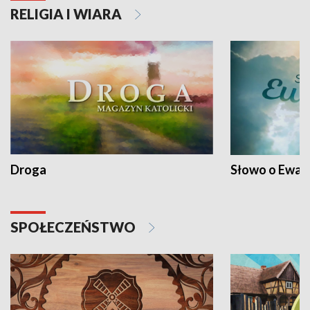
RELIGIA I WIARA
Droga
Słowo o Ewang
SPOŁECZEŃSTWO