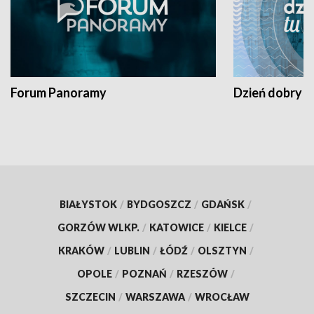
Forum Panoramy
Dzień dobry t
BIAŁYSTOK
/
BYDGOSZCZ
/
GDAŃSK
/
GORZÓW WLKP.
/
KATOWICE
/
KIELCE
/
KRAKÓW
/
LUBLIN
/
ŁÓDŹ
/
OLSZTYN
/
OPOLE
/
POZNAŃ
/
RZESZÓW
/
SZCZECIN
/
WARSZAWA
/
WROCŁAW