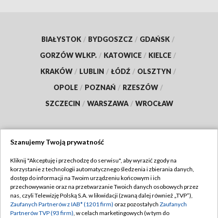
BIAŁYSTOK
/
BYDGOSZCZ
/
GDAŃSK
/
GORZÓW WLKP.
/
KATOWICE
/
KIELCE
/
KRAKÓW
/
LUBLIN
/
ŁÓDŹ
/
OLSZTYN
/
OPOLE
/
POZNAŃ
/
RZESZÓW
/
SZCZECIN
/
WARSZAWA
/
WROCŁAW
Szanujemy Twoją prywatność
Dołącz do nas:
Kliknij "Akceptuję i przechodzę do serwisu", aby wyrazić zgody na
korzystanie z technologii automatycznego śledzenia i zbierania danych,
TVP
dostęp do informacji na Twoim urządzeniu końcowym i ich
Abonament TVP
przechowywanie oraz na przetwarzanie Twoich danych osobowych przez
Regulamin TVP
nas, czyli Telewizję Polską S.A. w likwidacji (zwaną dalej również „TVP”),
Emisja w TVP
Polityka prywatności
Zaufanych Partnerów z IAB* (1201 firm)
oraz pozostałych
Zaufanych
Partnerów TVP (93 firm)
, w celach marketingowych (w tym do