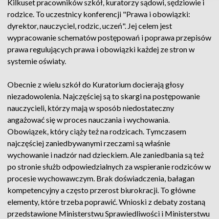
Kilkuset pracowników szkół, kuratorzy sądowi, sędziowie i
rodzice. To uczestnicy konferencji "Prawa i obowiązki:
dyrektor, nauczyciel, rodzic, uczeń". Jej celem jest
wypracowanie schematów postępowań i poprawa przepisów
prawa regulujących prawa i obowiązki każdej ze stron w
systemie oświaty.
Obecnie z wielu szkół do Kuratorium docierają głosy
niezadowolenia. Najczęściej są to skargi na postępowanie
nauczycieli, którzy mają w sposób niedostateczny
angażować się w proces nauczania i wychowania.
Obowiązek, który ciąży też na rodzicach. Tymczasem
najczęściej zaniedbywanymi rzeczami są właśnie
wychowanie i nadzór nad dzieckiem. Ale zaniedbania są też
po stronie służb odpowiedzialnych za wspieranie rodziców w
procesie wychowawczym. Brak doświadczenia, bałagan
kompetencyjny a często przerost biurokracji. To główne
elementy, które trzeba poprawić. Wnioski z debaty zostaną
przedstawione Ministerstwu Sprawiedliwości i Ministerstwu