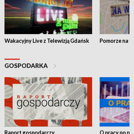
Wakacyjny Live z Telewizją Gdańsk
Pomorze na 
GOSPODARKA
Raport gospodarczy
O pracy po pr