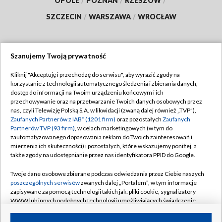
OPOLE
/
POZNAŃ
/
RZESZÓW
/
SZCZECIN
/
WARSZAWA
/
WROCŁAW
Szanujemy Twoją prywatność
Dołącz do nas:
Kliknij "Akceptuję i przechodzę do serwisu", aby wyrazić zgody na
korzystanie z technologii automatycznego śledzenia i zbierania danych,
TVP
dostęp do informacji na Twoim urządzeniu końcowym i ich
Abonament TVP
przechowywanie oraz na przetwarzanie Twoich danych osobowych przez
Regulamin TVP
nas, czyli Telewizję Polską S.A. w likwidacji (zwaną dalej również „TVP”),
Emisja w TVP
Zaufanych Partnerów z IAB* (1201 firm)
oraz pozostałych
Zaufanych
Polityka prywatności
Partnerów TVP (93 firm)
, w celach marketingowych (w tym do
Centrum informacji TVP
Moje zgody
zautomatyzowanego dopasowania reklam do Twoich zainteresowań i
mierzenia ich skuteczności) i pozostałych, które wskazujemy poniżej, a
Naziemna Telewizja Cyfrowa
Pomoc
także zgody na udostępnianie przez nas identyfikatora PPID do Google.
Sklep TVP
Biuro reklamy
Twoje dane osobowe zbierane podczas odwiedzania przez Ciebie naszych
Rada Programowa
poszczególnych serwisów
zwanych dalej „Portalem”, w tym informacje
Kontakt
zapisywane za pomocą technologii takich jak: pliki cookie, sygnalizatory
System NOS
WWW lub innych podobnych technologii umożliwiających świadczenie
dopasowanych i bezpiecznych usług, personalizację treści oraz reklam,
Informacje o nadawcy
Kanały
udostępnianie funkcji mediów społecznościowych oraz analizowanie