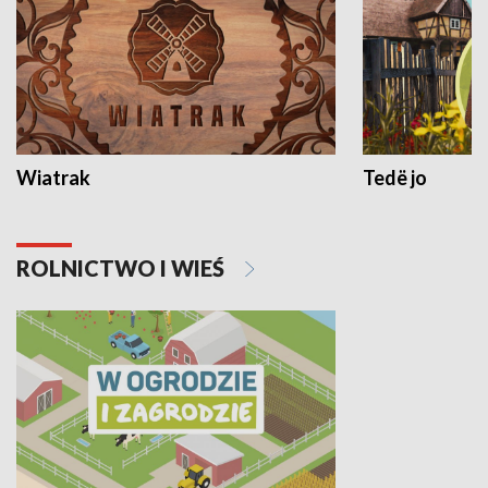
Wiatrak
Tedë jo
ROLNICTWO I WIEŚ