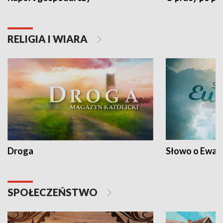
RELIGIA I WIARA
Droga
Słowo o Ewang
SPOŁECZEŃSTWO