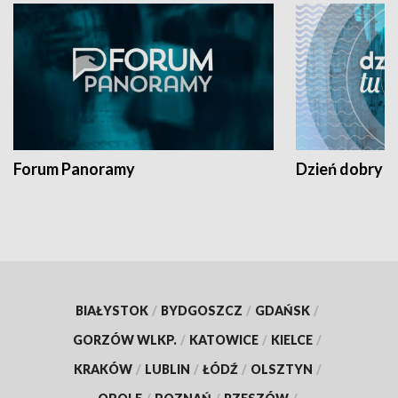
Forum Panoramy
Dzień dobry t
BIAŁYSTOK
/
BYDGOSZCZ
/
GDAŃSK
/
GORZÓW WLKP.
/
KATOWICE
/
KIELCE
/
KRAKÓW
/
LUBLIN
/
ŁÓDŹ
/
OLSZTYN
/