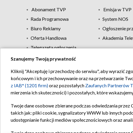
Abonament TVP
Emisja w TVP
Rada Programowa
System NOS
Biuro Reklamy
Ogłoszenie pr
Oferta Handlowa
Akademia Tele
Telegazeta ogłoszenia
Szanujemy Twoją prywatność
Regulamin TVP
Kliknij "Akceptuję i przechodzę do serwisu", aby wyrazić zg
końcowym i ich przechowywanie oraz na przetwarzanie Twoich
z IAB* (1201 firm)
oraz pozostałych
Zaufanych Partnerów T
mierzenia ich skuteczności) i pozostałych, które wskazujemy
Twoje dane osobowe zbierane podczas odwiedzania przez 
takich jak: pliki cookie, sygnalizatory WWW lub innych pod
udostępnianie funkcji mediów społecznościowych oraz anali
Twoje dane osobowe zbierane podczas odwiedzania przez 