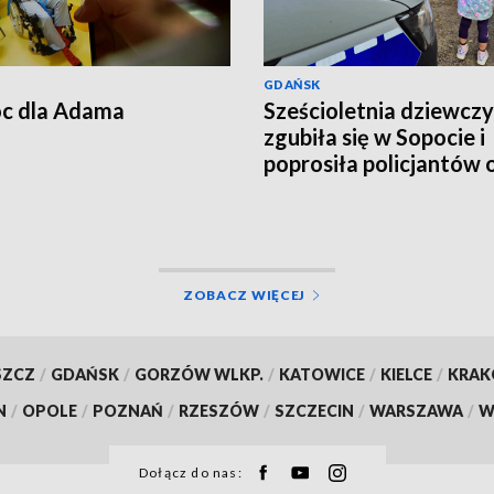
GDAŃSK
c dla Adama
Sześcioletnia dziewcz
zgubiła się w Sopocie i
poprosiła policjantów 
pomoc
ZOBACZ WIĘCEJ
SZCZ
/
GDAŃSK
/
GORZÓW WLKP.
/
KATOWICE
/
KIELCE
/
KRA
N
/
OPOLE
/
POZNAŃ
/
RZESZÓW
/
SZCZECIN
/
WARSZAWA
/
W
Dołącz do nas: