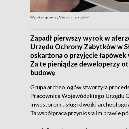
Wyrok w sprawie „Afery archeologów”
Zapadł pierwszy wyrok w afer
Urzędu Ochrony Zabytków w Sł
oskarżona o przyjęcie łapówek 
Za te pieniądze deweloperzy o
budowę
Grupa archeologów stworzyła proceder,
Pracownica Wojewódzkiego Urzędu O
inwestorom usługi dwójki archeologów
Ta współpraca przyniosła im prawie pół