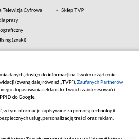
 Telewizja Cyfrowa
Sklep TVP
la prasy
tograficzny
sing (znaki)
klamy
Kontakt
rania danych, dostęp do informacji na Twoim urządzeniu
idacji (zwaną dalej również „TVP”),
Zaufanych Partnerów
anego dopasowania reklam do Twoich zainteresowań i
a PPID do Google.
”, w tym informacje zapisywane za pomocą technologii
zpiecznych usług, personalizację treści oraz reklam,
identyfikatory Twoich urządzeń końcowych i identyfikatory