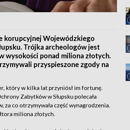
ze korupcyjnej Wojewódzkiego
upsku. Trójka archeologów jest
w wysokości ponad miliona złotych.
trzymywali przyspieszone zgody na
 który w kilka lat przyniósł im fortunę.
chrony Zabytków w Słupsku polecała
, za co otrzymywała część wynagrodzenia.
tora miliona złotych.