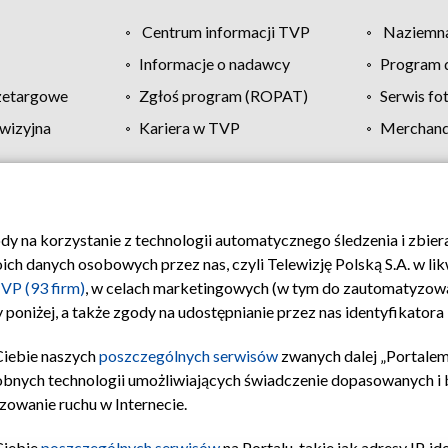
Centrum informacji TVP
Naziemna
Informacje o nadawcy
Program d
zetargowe
Zgłoś program (ROPAT)
Serwis fo
wizyjna
Kariera w TVP
Merchandi
Polityka prywatności
Moje zgody
Pomoc
Biuro re
ody na korzystanie z technologii automatycznego śledzenia i zbie
 danych osobowych przez nas, czyli Telewizję Polską S.A. w likw
VP (93 firm)
, w celach marketingowych (w tym do zautomatyzow
 poniżej, a także zgody na udostępnianie przez nas identyfikator
Ciebie naszych
poszczególnych serwisów
zwanych dalej „Portalem
obnych technologii umożliwiających świadczenie dopasowanych i be
zowanie ruchu w Internecie.
Ciebie
poszczególnych serwisów
na Portalu, takie jak adresy IP, 