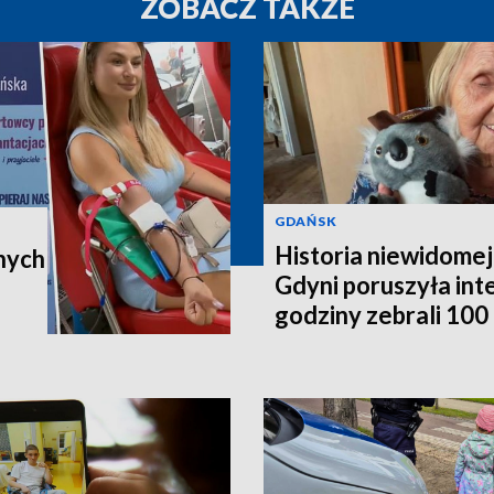
ZOBACZ TAKŻE
GDAŃSK
Historia niewidomej
nych
Gdyni poruszyła in
godziny zebrali 100 t
poleci do Australii