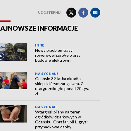
UDOSTĘPNIJ:
AJNOWSZE INFORMACJE
INNE
Nowy przebieg trasy
rowerowej EuroVelo przy
budowie elektrowni
NA SYGNALE
Gdańsk: 39-latka okradła
sklep, którym zarządzała. Z
utargu zniknęło ponad 20 tys.
zł
NA SYGNALE
Wtargnął pijany na teren
ogródków działkowych w
Gdańsku. Obrażał, bił i...gryzł
przypadkowe osoby