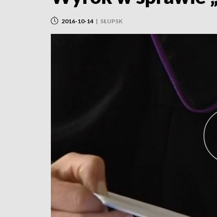
2016-10-14
|
SŁUPSK