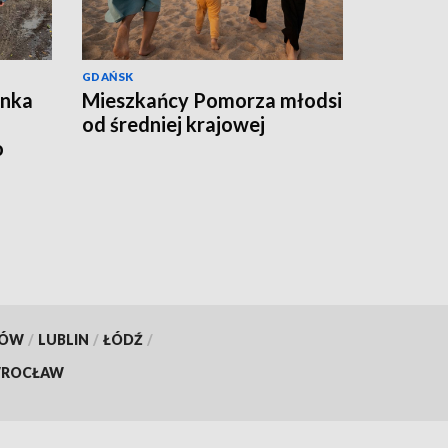
GDAŃSK
ynka
Mieszkańcy Pomorza młodsi
od średniej krajowej
o
KÓW
/
LUBLIN
/
ŁÓDŹ
/
ROCŁAW