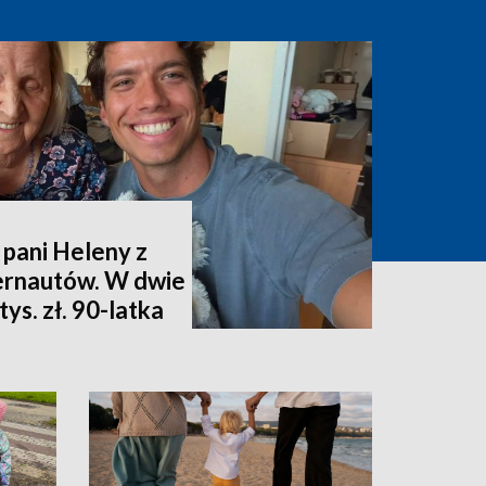
 pani Heleny z
ternautów. W dwie
ys. zł. 90-latka