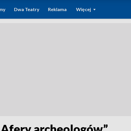
amy
Dwa Teatry
Reklama
Więcej
„Afery archeologów”