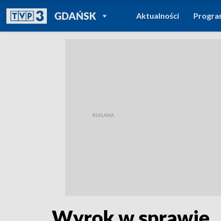
POWRÓT DO
GDAŃSK
Aktualności
Progr
TVP REGIONY
Wyrok w sprawie 