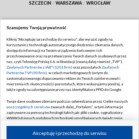
SZCZECIN
/
WARSZAWA
/
WROCŁAW
Szanujemy Twoją prywatność
Dołącz do nas:
Kliknij "Akceptuję i przechodzę do serwisu", aby wyrazić zgody na
korzystanie z technologii automatycznego śledzenia i zbierania danych,
TVP
dostęp do informacji na Twoim urządzeniu końcowym i ich
Abonament TVP
przechowywanie oraz na przetwarzanie Twoich danych osobowych przez
Regulamin TVP
nas, czyli Telewizję Polską S.A. w likwidacji (zwaną dalej również „TVP”),
Emisja w TVP
Polityka prywatności
Zaufanych Partnerów z IAB* (1201 firm)
oraz pozostałych
Zaufanych
Partnerów TVP (93 firm)
, w celach marketingowych (w tym do
Centrum informacji TVP
Moje zgody
zautomatyzowanego dopasowania reklam do Twoich zainteresowań i
mierzenia ich skuteczności) i pozostałych, które wskazujemy poniżej, a
Naziemna Telewizja Cyfrowa
Pomoc
także zgody na udostępnianie przez nas identyfikatora PPID do Google.
Sklep TVP
Biuro reklamy
Twoje dane osobowe zbierane podczas odwiedzania przez Ciebie naszych
Rada Programowa
Kontakt
poszczególnych serwisów
zwanych dalej „Portalem”, w tym informacje
zapisywane za pomocą technologii takich jak: pliki cookie, sygnalizatory
System NOS
WWW lub innych podobnych technologii umożliwiających świadczenie
dopasowanych i bezpiecznych usług, personalizację treści oraz reklam,
Informacje o nadawcy
Kanały
udostępnianie funkcji mediów społecznościowych oraz analizowanie
Akceptuję i przechodzę do serwisu
ruchu w Internecie.
Program dla prasy