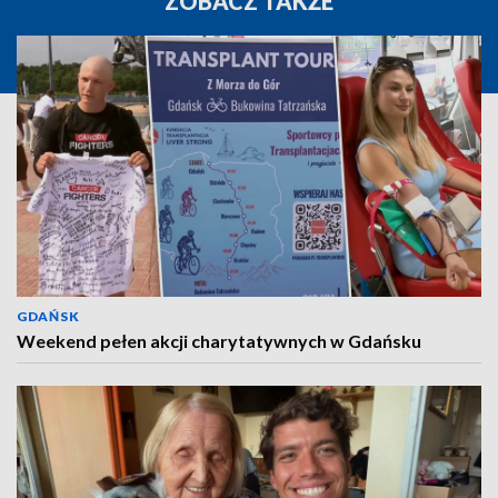
ZOBACZ TAKŻE
GDAŃSK
Weekend pełen akcji charytatywnych w Gdańsku