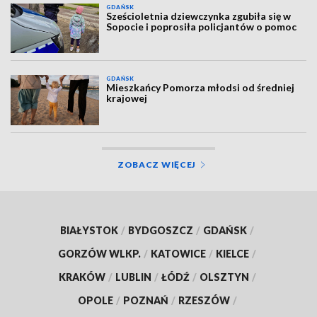
GDAŃSK
Sześcioletnia dziewczynka zgubiła się w
Sopocie i poprosiła policjantów o pomoc
GDAŃSK
Mieszkańcy Pomorza młodsi od średniej
krajowej
ZOBACZ WIĘCEJ
BIAŁYSTOK
/
BYDGOSZCZ
/
GDAŃSK
/
GORZÓW WLKP.
/
KATOWICE
/
KIELCE
/
KRAKÓW
/
LUBLIN
/
ŁÓDŹ
/
OLSZTYN
/
OPOLE
/
POZNAŃ
/
RZESZÓW
/