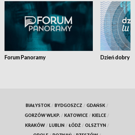
Forum Panoramy
Dzień dobry t
BIAŁYSTOK
/
BYDGOSZCZ
/
GDAŃSK
/
GORZÓW WLKP.
/
KATOWICE
/
KIELCE
/
KRAKÓW
/
LUBLIN
/
ŁÓDŹ
/
OLSZTYN
/