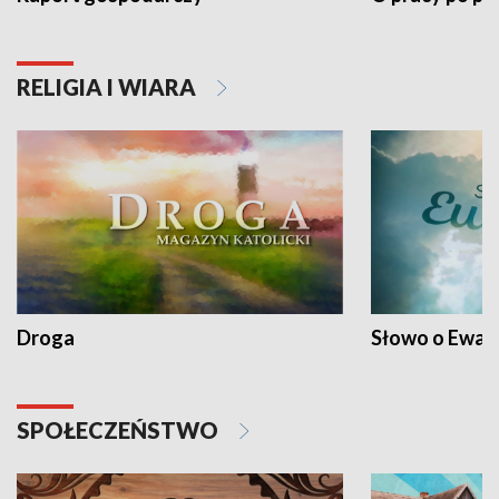
RELIGIA I WIARA
Droga
Słowo o Ewang
SPOŁECZEŃSTWO