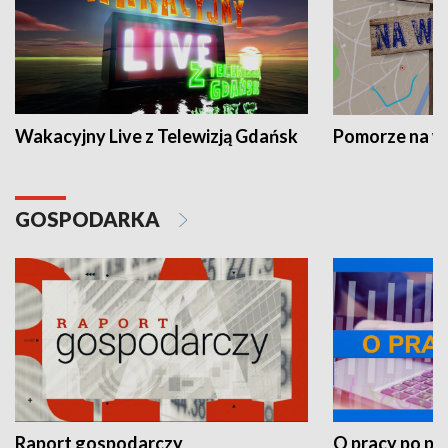
Wakacyjny Live z Telewizją Gdańsk
Pomorze na 
GOSPODARKA
Raport gospodarczy
O pracy po pr