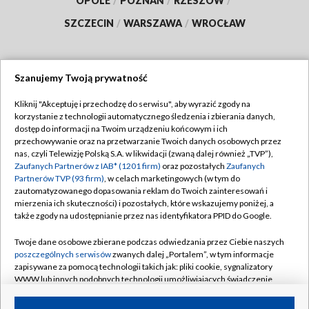
OPOLE
/
POZNAŃ
/
RZESZÓW
/
SZCZECIN
/
WARSZAWA
/
WROCŁAW
Szanujemy Twoją prywatność
Dołącz do nas:
Kliknij "Akceptuję i przechodzę do serwisu", aby wyrazić zgody na
korzystanie z technologii automatycznego śledzenia i zbierania danych,
TVP
dostęp do informacji na Twoim urządzeniu końcowym i ich
Abonament TVP
przechowywanie oraz na przetwarzanie Twoich danych osobowych przez
Regulamin TVP
nas, czyli Telewizję Polską S.A. w likwidacji (zwaną dalej również „TVP”),
Emisja w TVP
Zaufanych Partnerów z IAB* (1201 firm)
oraz pozostałych
Zaufanych
Polityka prywatności
Partnerów TVP (93 firm)
, w celach marketingowych (w tym do
Centrum informacji TVP
Moje zgody
zautomatyzowanego dopasowania reklam do Twoich zainteresowań i
mierzenia ich skuteczności) i pozostałych, które wskazujemy poniżej, a
Naziemna Telewizja Cyfrowa
Pomoc
także zgody na udostępnianie przez nas identyfikatora PPID do Google.
Sklep TVP
Biuro reklamy
Twoje dane osobowe zbierane podczas odwiedzania przez Ciebie naszych
Rada Programowa
poszczególnych serwisów
zwanych dalej „Portalem”, w tym informacje
Kontakt
zapisywane za pomocą technologii takich jak: pliki cookie, sygnalizatory
System NOS
WWW lub innych podobnych technologii umożliwiających świadczenie
dopasowanych i bezpiecznych usług, personalizację treści oraz reklam,
Informacje o nadawcy
Kanały
udostępnianie funkcji mediów społecznościowych oraz analizowanie