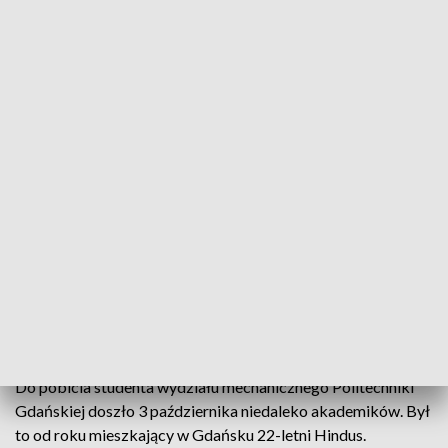
Pobicie studenta Politechniki z Indii
"W naszej uczelni tolerancja i poszanowanie dla
innych kultur będą zawsze pielęgnowane i
bronione" napisał w swoim liście rektor Politechniki
Gdańskiej prof. Jacek Namieśnik. Słowa te są
odpowiedzią na informację o napaści na
pochodzącego z Indii studenta Politechniki
Gdańskiej.
Do pobicia studenta wydziału mechanicznego Politechniki
Gdańskiej doszło 3 października niedaleko akademików. Był
to od roku mieszkający w Gdańsku 22-letni Hindus.