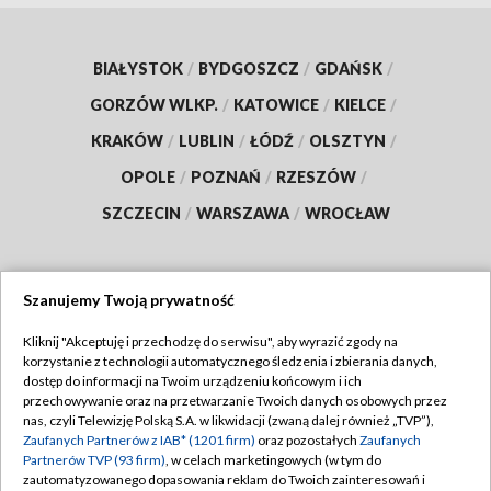
BIAŁYSTOK
/
BYDGOSZCZ
/
GDAŃSK
/
GORZÓW WLKP.
/
KATOWICE
/
KIELCE
/
KRAKÓW
/
LUBLIN
/
ŁÓDŹ
/
OLSZTYN
/
OPOLE
/
POZNAŃ
/
RZESZÓW
/
SZCZECIN
/
WARSZAWA
/
WROCŁAW
Szanujemy Twoją prywatność
Dołącz do nas:
Kliknij "Akceptuję i przechodzę do serwisu", aby wyrazić zgody na
korzystanie z technologii automatycznego śledzenia i zbierania danych,
TVP
dostęp do informacji na Twoim urządzeniu końcowym i ich
Abonament TVP
przechowywanie oraz na przetwarzanie Twoich danych osobowych przez
Regulamin TVP
nas, czyli Telewizję Polską S.A. w likwidacji (zwaną dalej również „TVP”),
Emisja w TVP
Polityka prywatności
Zaufanych Partnerów z IAB* (1201 firm)
oraz pozostałych
Zaufanych
Partnerów TVP (93 firm)
, w celach marketingowych (w tym do
Centrum informacji TVP
Moje zgody
zautomatyzowanego dopasowania reklam do Twoich zainteresowań i