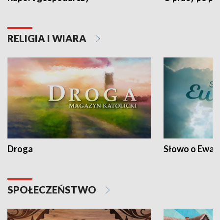
RELIGIA I WIARA
Droga
Słowo o Ewang
SPOŁECZEŃSTWO