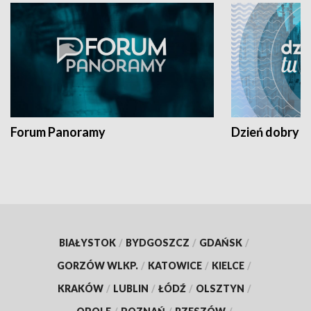
Forum Panoramy
Dzień dobry t
BIAŁYSTOK
/
BYDGOSZCZ
/
GDAŃSK
/
GORZÓW WLKP.
/
KATOWICE
/
KIELCE
/
KRAKÓW
/
LUBLIN
/
ŁÓDŹ
/
OLSZTYN
/