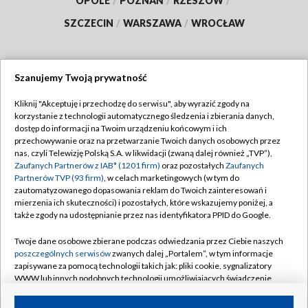
OPOLE
/
POZNAŃ
/
RZESZÓW
/
SZCZECIN
/
WARSZAWA
/
WROCŁAW
Szanujemy Twoją prywatność
Dołącz do nas:
Kliknij "Akceptuję i przechodzę do serwisu", aby wyrazić zgody na
korzystanie z technologii automatycznego śledzenia i zbierania danych,
TVP
dostęp do informacji na Twoim urządzeniu końcowym i ich
Abonament TVP
przechowywanie oraz na przetwarzanie Twoich danych osobowych przez
Regulamin TVP
nas, czyli Telewizję Polską S.A. w likwidacji (zwaną dalej również „TVP”),
Emisja w TVP
Zaufanych Partnerów z IAB* (1201 firm)
oraz pozostałych
Zaufanych
Polityka prywatności
Partnerów TVP (93 firm)
, w celach marketingowych (w tym do
Centrum informacji TVP
Moje zgody
zautomatyzowanego dopasowania reklam do Twoich zainteresowań i
mierzenia ich skuteczności) i pozostałych, które wskazujemy poniżej, a
Naziemna Telewizja Cyfrowa
Pomoc
także zgody na udostępnianie przez nas identyfikatora PPID do Google.
Sklep TVP
Biuro reklamy
Twoje dane osobowe zbierane podczas odwiedzania przez Ciebie naszych
Rada Programowa
poszczególnych serwisów
zwanych dalej „Portalem”, w tym informacje
Kontakt
zapisywane za pomocą technologii takich jak: pliki cookie, sygnalizatory
System NOS
WWW lub innych podobnych technologii umożliwiających świadczenie
dopasowanych i bezpiecznych usług, personalizację treści oraz reklam,
Informacje o nadawcy
Kanały
udostępnianie funkcji mediów społecznościowych oraz analizowanie