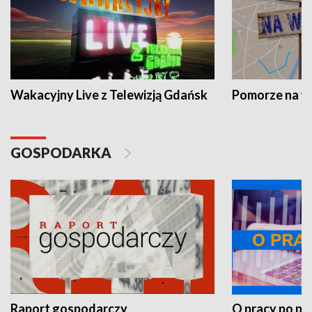
Wakacyjny Live z Telewizją Gdańsk
Pomorze na 
GOSPODARKA
Raport gospodarczy
O pracy po pr