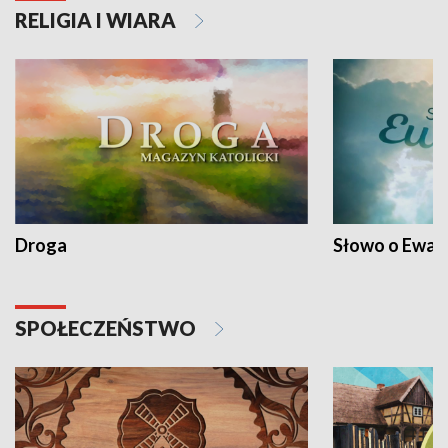
RELIGIA I WIARA
Droga
Słowo o Ewang
SPOŁECZEŃSTWO