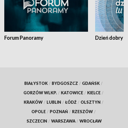
Forum Panoramy
Dzień dobry t
BIAŁYSTOK
/
BYDGOSZCZ
/
GDAŃSK
/
GORZÓW WLKP.
/
KATOWICE
/
KIELCE
/
KRAKÓW
/
LUBLIN
/
ŁÓDŹ
/
OLSZTYN
/
OPOLE
/
POZNAŃ
/
RZESZÓW
/
SZCZECIN
/
WARSZAWA
/
WROCŁAW