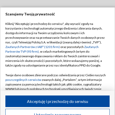
Szanujemy Twoją prywatność
Dołącz do nas:
Kliknij "Akceptuję i przechodzę do serwisu", aby wyrazić zgody na
korzystanie z technologii automatycznego śledzenia i zbierania danych,
TVP
dostęp do informacji na Twoim urządzeniu końcowym i ich
Abonament TVP
przechowywanie oraz na przetwarzanie Twoich danych osobowych przez
Regulamin TVP
nas, czyli Telewizję Polską S.A. w likwidacji (zwaną dalej również „TVP”),
Emisja w TVP
Zaufanych Partnerów z IAB* (1201 firm)
oraz pozostałych
Zaufanych
Polityka prywatności
Partnerów TVP (93 firm)
, w celach marketingowych (w tym do
Centrum informacji TVP
Moje zgody
zautomatyzowanego dopasowania reklam do Twoich zainteresowań i
mierzenia ich skuteczności) i pozostałych, które wskazujemy poniżej, a
Naziemna Telewizja Cyfrowa
Pomoc
także zgody na udostępnianie przez nas identyfikatora PPID do Google.
Sklep TVP
Biuro reklamy
Twoje dane osobowe zbierane podczas odwiedzania przez Ciebie naszych
Rada Programowa
poszczególnych serwisów
zwanych dalej „Portalem”, w tym informacje
Kontakt
zapisywane za pomocą technologii takich jak: pliki cookie, sygnalizatory
System NOS
WWW lub innych podobnych technologii umożliwiających świadczenie
dopasowanych i bezpiecznych usług, personalizację treści oraz reklam,
Informacje o nadawcy
Kanały
udostępnianie funkcji mediów społecznościowych oraz analizowanie
Akceptuję i przechodzę do serwisu
ruchu w Internecie.
Program dla prasy
©2026 Telewizja Polska S.A. w likwidacji
Biuro Reklamy
Twoje dane osobowe zbierane podczas odwiedzania przez Ciebie
Ustawienia zaawansowane