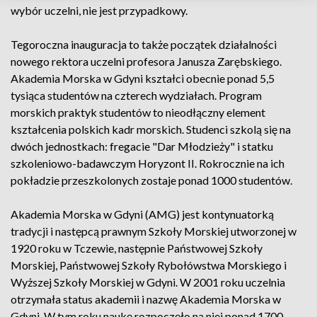
wybór uczelni, nie jest przypadkowy.
Tegoroczna inauguracja to także początek działalności
nowego rektora uczelni profesora Janusza Zarębskiego.
Akademia Morska w Gdyni kształci obecnie ponad 5,5
tysiąca studentów na czterech wydziałach. Program
morskich praktyk studentów to nieodłączny element
kształcenia polskich kadr morskich. Studenci szkolą się na
dwóch jednostkach: fregacie "Dar Młodzieży" i statku
szkoleniowo-badawczym Horyzont II. Rokrocznie na ich
pokładzie przeszkolonych zostaje ponad 1000 studentów.
Akademia Morska w Gdyni (AMG) jest kontynuatorką
tradycji i następcą prawnym Szkoły Morskiej utworzonej w
1920 roku w Tczewie, następnie Państwowej Szkoły
Morskiej, Państwowej Szkoły Rybołówstwa Morskiego i
Wyższej Szkoły Morskiej w Gdyni. W 2001 roku uczelnia
otrzymała status akademii i nazwę Akademia Morska w
Gdyni. W tym roku naukę rozpoczęło na niej ponad 1700