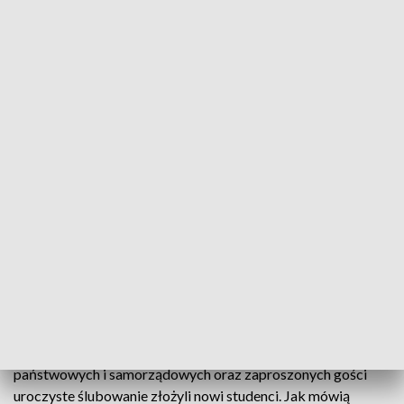
Nowy rok akademicki Akademii Morskiej
Nowe wyzwania, nowe plany i nowi studenci. W
Gdyni na pokładzie fregaty "Dar Młodzieży"
uroczyście zainaugurowano rok akademicki
Akademii Morskiej. Naukę na tej uczelni rozpocznie
ponad 1700 studentów na czterech wydziałach
Tradycyjnie inauguracja roku Akademii Morskiej w Gdyni
odbywa się na pokładzie słynnej fregaty - "Dar Młodzieży".
Tu w obecności władz uczelni, przedstawicieli władz
państwowych i samorządowych oraz zaproszonych gości
uroczyste ślubowanie złożyli nowi studenci. Jak mówią