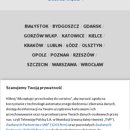
BIAŁYSTOK
/
BYDGOSZCZ
/
GDAŃSK
/
GORZÓW WLKP.
/
KATOWICE
/
KIELCE
/
KRAKÓW
/
LUBLIN
/
ŁÓDŹ
/
OLSZTYN
/
OPOLE
/
POZNAŃ
/
RZESZÓW
/
SZCZECIN
/
WARSZAWA
/
WROCŁAW
Szanujemy Twoją prywatność
Dołącz do nas:
Kliknij "Akceptuję i przechodzę do serwisu", aby wyrazić zgody na
korzystanie z technologii automatycznego śledzenia i zbierania danych,
TVP
dostęp do informacji na Twoim urządzeniu końcowym i ich
Abonament TVP
przechowywanie oraz na przetwarzanie Twoich danych osobowych przez
Regulamin TVP
nas, czyli Telewizję Polską S.A. w likwidacji (zwaną dalej również „TVP”),
Emisja w TVP
Polityka prywatności
Zaufanych Partnerów z IAB* (1201 firm)
oraz pozostałych
Zaufanych
Partnerów TVP (93 firm)
, w celach marketingowych (w tym do