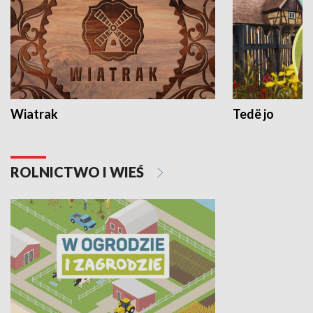
Wiatrak
Tedë jo
ROLNICTWO I WIEŚ