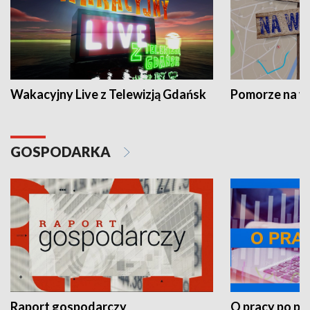
Wakacyjny Live z Telewizją Gdańsk
Pomorze na 
GOSPODARKA
Raport gospodarczy
O pracy po pr