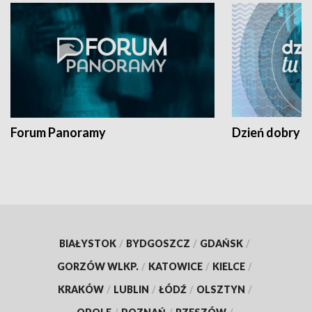
Forum Panoramy
Dzień dobry t
BIAŁYSTOK
/
BYDGOSZCZ
/
GDAŃSK
/
GORZÓW WLKP.
/
KATOWICE
/
KIELCE
/
KRAKÓW
/
LUBLIN
/
ŁÓDŹ
/
OLSZTYN
/