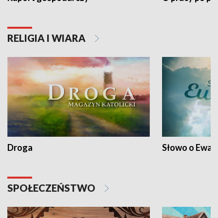
RELIGIA I WIARA
Droga
Słowo o Ewang
SPOŁECZEŃSTWO