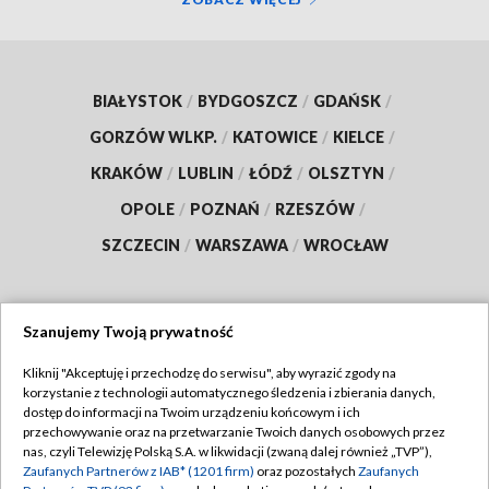
BIAŁYSTOK
/
BYDGOSZCZ
/
GDAŃSK
/
GORZÓW WLKP.
/
KATOWICE
/
KIELCE
/
KRAKÓW
/
LUBLIN
/
ŁÓDŹ
/
OLSZTYN
/
OPOLE
/
POZNAŃ
/
RZESZÓW
/
SZCZECIN
/
WARSZAWA
/
WROCŁAW
Szanujemy Twoją prywatność
Dołącz do nas:
Kliknij "Akceptuję i przechodzę do serwisu", aby wyrazić zgody na
korzystanie z technologii automatycznego śledzenia i zbierania danych,
TVP
dostęp do informacji na Twoim urządzeniu końcowym i ich
Abonament TVP
przechowywanie oraz na przetwarzanie Twoich danych osobowych przez
Regulamin TVP
nas, czyli Telewizję Polską S.A. w likwidacji (zwaną dalej również „TVP”),
Emisja w TVP
Polityka prywatności
Zaufanych Partnerów z IAB* (1201 firm)
oraz pozostałych
Zaufanych