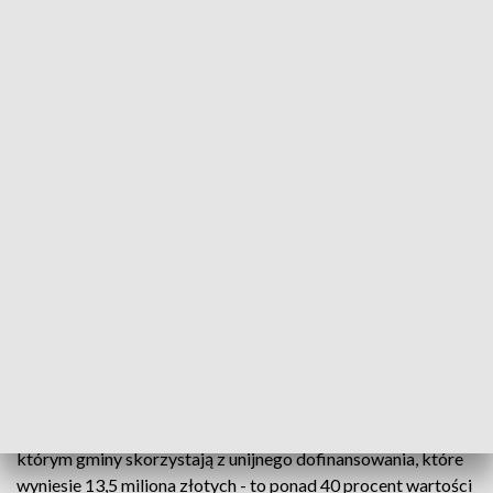
Komunikacyjna przyszłość Kaszub
Komunikacyjne zmiany na Kaszubach. W Gołubiu i
Kartuzach powstaną dwa duże węzły integracyjne.
Oznacza to ułatwienia w dostępie do różnych form
transportu - przede wszystkim kolei.
W całym województwie łącznie ma powstać 20 węzłów
integracyjnych. Między innymi w Pucku, Wejherowie,
Gdańsku i Gdyni. Ale pierwsze na Kaszubach - w Gołubiu i
Kartuzach. W czwartek podpisano dwie umowy dzięki
którym gminy skorzystają z unijnego dofinansowania, które
wyniesie 13,5 miliona złotych - to ponad 40 procent wartości