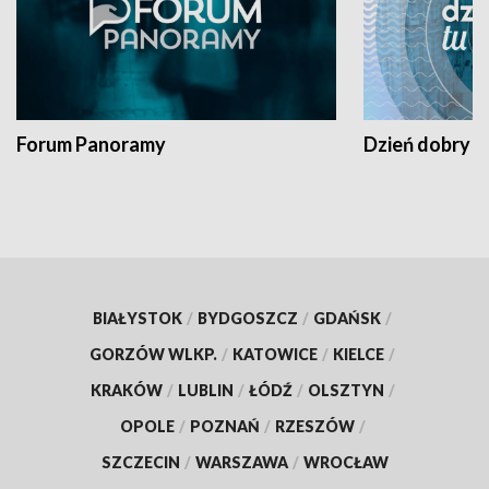
Forum Panoramy
Dzień dobry t
BIAŁYSTOK
/
BYDGOSZCZ
/
GDAŃSK
/
GORZÓW WLKP.
/
KATOWICE
/
KIELCE
/
KRAKÓW
/
LUBLIN
/
ŁÓDŹ
/
OLSZTYN
/
OPOLE
/
POZNAŃ
/
RZESZÓW
/
SZCZECIN
/
WARSZAWA
/
WROCŁAW