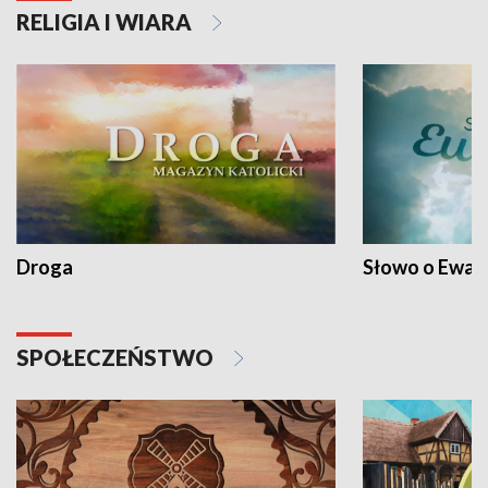
RELIGIA I WIARA
Droga
Słowo o Ewang
SPOŁECZEŃSTWO