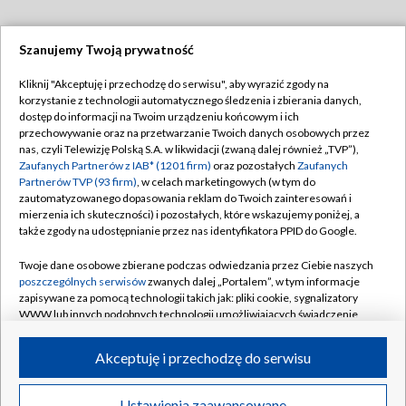
Szanujemy Twoją prywatność
Dołącz do nas:
Kliknij "Akceptuję i przechodzę do serwisu", aby wyrazić zgody na
korzystanie z technologii automatycznego śledzenia i zbierania danych,
TVP
dostęp do informacji na Twoim urządzeniu końcowym i ich
Abonament TVP
przechowywanie oraz na przetwarzanie Twoich danych osobowych przez
Regulamin TVP
nas, czyli Telewizję Polską S.A. w likwidacji (zwaną dalej również „TVP”),
Emisja w TVP
Zaufanych Partnerów z IAB* (1201 firm)
oraz pozostałych
Zaufanych
Polityka prywatności
Partnerów TVP (93 firm)
, w celach marketingowych (w tym do
Centrum informacji TVP
Moje zgody
zautomatyzowanego dopasowania reklam do Twoich zainteresowań i
mierzenia ich skuteczności) i pozostałych, które wskazujemy poniżej, a
Naziemna Telewizja Cyfrowa
Pomoc
także zgody na udostępnianie przez nas identyfikatora PPID do Google.
Sklep TVP
Biuro reklamy
Twoje dane osobowe zbierane podczas odwiedzania przez Ciebie naszych
Rada Programowa
poszczególnych serwisów
zwanych dalej „Portalem”, w tym informacje
Kontakt
zapisywane za pomocą technologii takich jak: pliki cookie, sygnalizatory
System NOS
WWW lub innych podobnych technologii umożliwiających świadczenie
dopasowanych i bezpiecznych usług, personalizację treści oraz reklam,
Informacje o nadawcy
Kanały
udostępnianie funkcji mediów społecznościowych oraz analizowanie
Akceptuję i przechodzę do serwisu
ruchu w Internecie.
Program dla prasy
©2026 Telewizja Polska S.A. w likwidacji
Biuro Reklamy
Twoje dane osobowe zbierane podczas odwiedzania przez Ciebie
Ustawienia zaawansowane