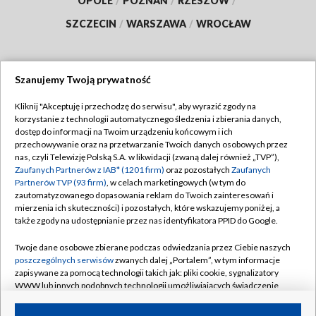
OPOLE
/
POZNAŃ
/
RZESZÓW
/
SZCZECIN
/
WARSZAWA
/
WROCŁAW
Szanujemy Twoją prywatność
Dołącz do nas:
Kliknij "Akceptuję i przechodzę do serwisu", aby wyrazić zgody na
korzystanie z technologii automatycznego śledzenia i zbierania danych,
TVP
dostęp do informacji na Twoim urządzeniu końcowym i ich
Abonament TVP
przechowywanie oraz na przetwarzanie Twoich danych osobowych przez
Regulamin TVP
nas, czyli Telewizję Polską S.A. w likwidacji (zwaną dalej również „TVP”),
Emisja w TVP
Zaufanych Partnerów z IAB* (1201 firm)
oraz pozostałych
Zaufanych
Polityka prywatności
Partnerów TVP (93 firm)
, w celach marketingowych (w tym do
Centrum informacji TVP
Moje zgody
zautomatyzowanego dopasowania reklam do Twoich zainteresowań i
mierzenia ich skuteczności) i pozostałych, które wskazujemy poniżej, a
Naziemna Telewizja Cyfrowa
Pomoc
także zgody na udostępnianie przez nas identyfikatora PPID do Google.
Sklep TVP
Biuro reklamy
Twoje dane osobowe zbierane podczas odwiedzania przez Ciebie naszych
Rada Programowa
poszczególnych serwisów
zwanych dalej „Portalem”, w tym informacje
Kontakt
zapisywane za pomocą technologii takich jak: pliki cookie, sygnalizatory
System NOS
WWW lub innych podobnych technologii umożliwiających świadczenie
dopasowanych i bezpiecznych usług, personalizację treści oraz reklam,
Informacje o nadawcy
Kanały
udostępnianie funkcji mediów społecznościowych oraz analizowanie