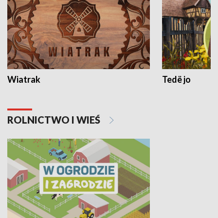
Wiatrak
Tedë jo
ROLNICTWO I WIEŚ