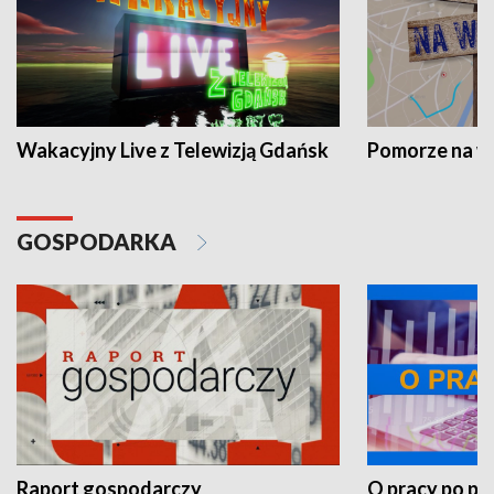
Wakacyjny Live z Telewizją Gdańsk
Pomorze na 
GOSPODARKA
Raport gospodarczy
O pracy po pr