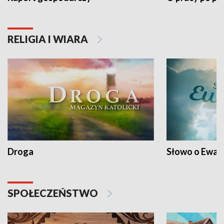
RELIGIA I WIARA
Droga
Słowo o Ewang
SPOŁECZEŃSTWO