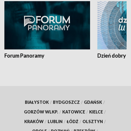
Forum Panoramy
Dzień dobry t
BIAŁYSTOK
/
BYDGOSZCZ
/
GDAŃSK
/
GORZÓW WLKP.
/
KATOWICE
/
KIELCE
/
KRAKÓW
/
LUBLIN
/
ŁÓDŹ
/
OLSZTYN
/