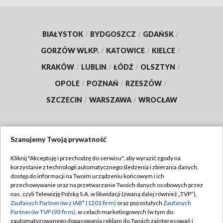
BIAŁYSTOK
/
BYDGOSZCZ
/
GDAŃSK
/
GORZÓW WLKP.
/
KATOWICE
/
KIELCE
/
KRAKÓW
/
LUBLIN
/
ŁÓDŹ
/
OLSZTYN
/
OPOLE
/
POZNAŃ
/
RZESZÓW
/
SZCZECIN
/
WARSZAWA
/
WROCŁAW
Szanujemy Twoją prywatność
Dołącz do nas:
Kliknij "Akceptuję i przechodzę do serwisu", aby wyrazić zgody na
korzystanie z technologii automatycznego śledzenia i zbierania danych,
TVP
dostęp do informacji na Twoim urządzeniu końcowym i ich
Abonament TVP
przechowywanie oraz na przetwarzanie Twoich danych osobowych przez
Regulamin TVP
nas, czyli Telewizję Polską S.A. w likwidacji (zwaną dalej również „TVP”),
Emisja w TVP
Polityka prywatności
Zaufanych Partnerów z IAB* (1201 firm)
oraz pozostałych
Zaufanych
Partnerów TVP (93 firm)
, w celach marketingowych (w tym do
Centrum informacji TVP
Moje zgody
zautomatyzowanego dopasowania reklam do Twoich zainteresowań i