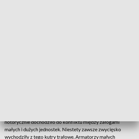
Polski rząd ogranicza połowy trałowe
Polski rząd ogranicza połowy trałowe. Nowe
przepisy mają nie tylko chronić zasoby dorszy, ale
przede wszystkich uchronić przed bankructwem
armatorów małych kutrów i łodzi rybackich
Do tej pory ku niezadowoleniu armatorów małych kutrów i
łodzi rybackich duże jednostki mogły prowadzić połowy
trałowe nawet trzy mile morskie od brzegu. Z tego powodu
notorycznie dochodziło do konfliktu między załogami
małych i dużych jednostek. Niestety zawsze zwycięsko
wychodziły z tego kutry trałowe. Armatorzy małych