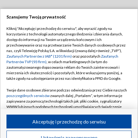
Szanujemy Twoją prywatność
Dołącz do nas:
Kliknij "Akceptuję i przechodzę do serwisu", aby wyrazić zgody na
korzystanie z technologii automatycznego śledzenia i zbierania danych,
TVP
dostęp do informacji na Twoim urządzeniu końcowym i ich
Abonament TVP
przechowywanie oraz na przetwarzanie Twoich danych osobowych przez
Regulamin TVP
nas, czyli Telewizję Polską S.A. w likwidacji (zwaną dalej również „TVP”),
Emisja w TVP
Zaufanych Partnerów z IAB* (1201 firm)
oraz pozostałych
Zaufanych
Polityka prywatności
Partnerów TVP (93 firm)
, w celach marketingowych (w tym do
Centrum informacji TVP
Moje zgody
zautomatyzowanego dopasowania reklam do Twoich zainteresowań i
mierzenia ich skuteczności) i pozostałych, które wskazujemy poniżej, a
Naziemna Telewizja Cyfrowa
Pomoc
także zgody na udostępnianie przez nas identyfikatora PPID do Google.
Sklep TVP
Biuro reklamy
Twoje dane osobowe zbierane podczas odwiedzania przez Ciebie naszych
Rada Programowa
poszczególnych serwisów
zwanych dalej „Portalem”, w tym informacje
Kontakt
zapisywane za pomocą technologii takich jak: pliki cookie, sygnalizatory
System NOS
WWW lub innych podobnych technologii umożliwiających świadczenie
dopasowanych i bezpiecznych usług, personalizację treści oraz reklam,
Informacje o nadawcy
Kanały
udostępnianie funkcji mediów społecznościowych oraz analizowanie
Akceptuję i przechodzę do serwisu
ruchu w Internecie.
Program dla prasy
©2026 Telewizja Polska S.A. w likwidacji
Biuro Reklamy
Twoje dane osobowe zbierane podczas odwiedzania przez Ciebie
Ustawienia zaawansowane