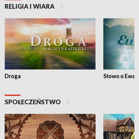
RELIGIA I WIARA
Droga
Słowo o Ewang
SPOŁECZEŃSTWO