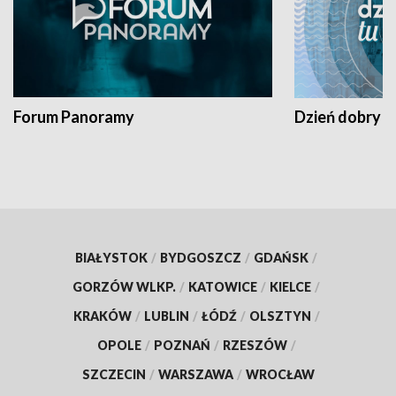
Forum Panoramy
Dzień dobry t
BIAŁYSTOK
/
BYDGOSZCZ
/
GDAŃSK
/
GORZÓW WLKP.
/
KATOWICE
/
KIELCE
/
KRAKÓW
/
LUBLIN
/
ŁÓDŹ
/
OLSZTYN
/
OPOLE
/
POZNAŃ
/
RZESZÓW
/
SZCZECIN
/
WARSZAWA
/
WROCŁAW