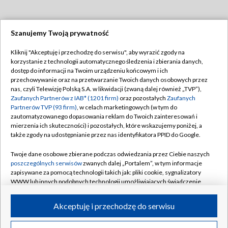
Szanujemy Twoją prywatność
Dołącz do nas:
Kliknij "Akceptuję i przechodzę do serwisu", aby wyrazić zgody na
korzystanie z technologii automatycznego śledzenia i zbierania danych,
TVP
dostęp do informacji na Twoim urządzeniu końcowym i ich
Abonament TVP
przechowywanie oraz na przetwarzanie Twoich danych osobowych przez
Regulamin TVP
nas, czyli Telewizję Polską S.A. w likwidacji (zwaną dalej również „TVP”),
Emisja w TVP
Polityka prywatności
Zaufanych Partnerów z IAB* (1201 firm)
oraz pozostałych
Zaufanych
Partnerów TVP (93 firm)
, w celach marketingowych (w tym do
Centrum informacji TVP
Moje zgody
zautomatyzowanego dopasowania reklam do Twoich zainteresowań i
mierzenia ich skuteczności) i pozostałych, które wskazujemy poniżej, a
Naziemna Telewizja Cyfrowa
Pomoc
także zgody na udostępnianie przez nas identyfikatora PPID do Google.
Sklep TVP
Biuro reklamy
Twoje dane osobowe zbierane podczas odwiedzania przez Ciebie naszych
Rada Programowa
Kontakt
poszczególnych serwisów
zwanych dalej „Portalem”, w tym informacje
zapisywane za pomocą technologii takich jak: pliki cookie, sygnalizatory
System NOS
WWW lub innych podobnych technologii umożliwiających świadczenie
dopasowanych i bezpiecznych usług, personalizację treści oraz reklam,
Informacje o nadawcy
Kanały
udostępnianie funkcji mediów społecznościowych oraz analizowanie
Akceptuję i przechodzę do serwisu
ruchu w Internecie.
Program dla prasy
©2026 Telewizja Polska S.A. w likwidacji
Biuro Reklamy