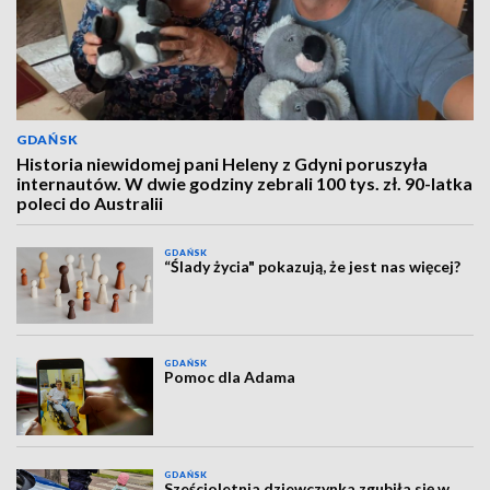
GDAŃSK
Historia niewidomej pani Heleny z Gdyni poruszyła
internautów. W dwie godziny zebrali 100 tys. zł. 90-latka
poleci do Australii
GDAŃSK
“Ślady życia" pokazują, że jest nas więcej?
GDAŃSK
Pomoc dla Adama
GDAŃSK
Sześcioletnia dziewczynka zgubiła się w