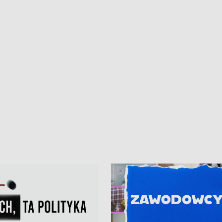
kardiologiczny dla Puckiego Szpitala
Pomorzu znów rekordowe upały