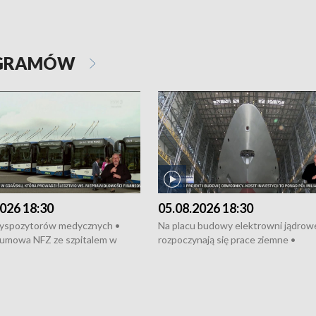
OGRAMÓW
026 18:30
05.08.2026 18:30
dyspozytorów medycznych •
Na placu budowy elektrowni jądrow
umowa NFZ ze szpitalem w
rozpoczynają się prace ziemne •
• Otwarto Morski Terminal
Podpisano umowę na budowę obwo
nkowy • Budowa morskiej farmy
Starogardu Gdańskiego • Za kilka dn
 • Korki na gdańskich Stogach •
wodowanie ORP „Wicher” • 18 mili
czne zachowania na torach •
złotych na inwestycje w szkołach w
nowych „trajtków” dla Gdyni
i Wejherowie • Nowy sprzęt