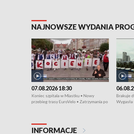
NAJNOWSZE WYDANIA PR
07.08.2026 18:30
06.08.2
Koniec szpitala w Miastku • Nowy
Brakuje 
przebieg trasy EuroVelo • Zatrzymania po
Wygasła 
bójce w Kościerzynie • Mieszkańcy
Miastku 
protestują przeciwko budowie trasy
Przeładu
tramwajowej • Kolejne konwoje
wiatrowej
humanitarne z Trójmiasta na Ukrainę •
Niebezpie
INFORMACJE
Święto Kociewia na Jarmarku św.
Dziewięć 