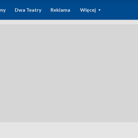
amy
Dwa Teatry
Reklama
Więcej