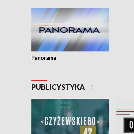
Dominika • Gdynia z lat 30. w
fotoplastikonie
Panorama
PUBLICYSTYKA