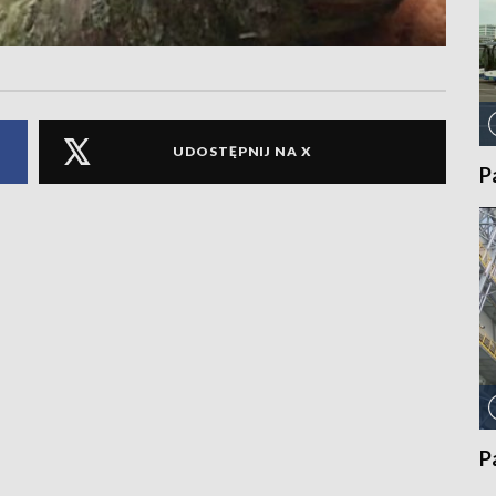
UDOSTĘPNIJ NA X
P
P