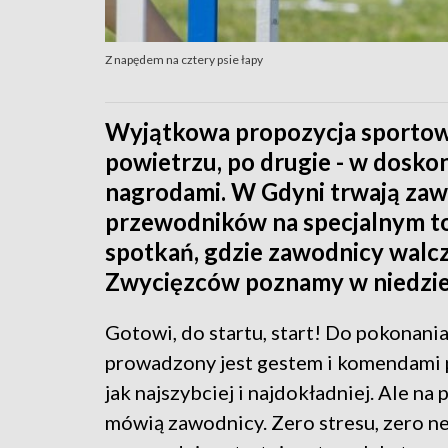
Z napędem na cztery psie łapy
Wyjątkowa propozycja sportowa
powietrzu, po drugie - w doskon
nagrodami. W Gdyni trwają zawod
przewodników na specjalnym to
spotkań, gdzie zawodnicy walc
Zwycięzców poznamy w niedzie
Gotowi, do startu, start! Do pokonania 
prowadzony jest gestem i komendami 
jak najszybciej i najdokładniej. Ale na
mówią zawodnicy. Zero stresu, zero ne