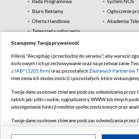
Rada Programowa
System NOS
Biuro Reklamy
Ogłoszenie pr
Oferta Handlowa
Akademia Tele
Telegazeta ogłoszenia
Szanujemy Twoją prywatność
Regulamin TVP
Kliknij "Akceptuję i przechodzę do serwisu", aby wyrazić zg
końcowym i ich przechowywanie oraz na przetwarzanie Twoich
z IAB* (1201 firm)
oraz pozostałych
Zaufanych Partnerów T
mierzenia ich skuteczności) i pozostałych, które wskazujemy
Twoje dane osobowe zbierane podczas odwiedzania przez 
takich jak: pliki cookie, sygnalizatory WWW lub innych pod
udostępnianie funkcji mediów społecznościowych oraz anali
Twoje dane osobowe zbierane podczas odwiedzania przez 
plików cookie, informacje o Twoich wyszukiwaniach w serwi
Partnerów TVP
dla realizacji następujących celów i funkc