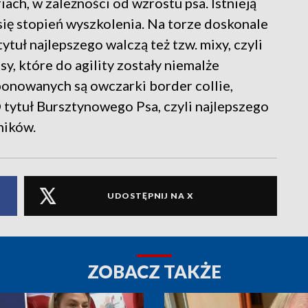
ach, w zależności od wzrostu psa. Istnieją
y się stopień wyszkolenia. Na torze doskonale
tytuł najlepszego walczą też tzw. mixy, czyli
sy, które do agility zostały niemalże
onowanych są owczarki border collie,
O tytuł Bursztynowego Psa, czyli najlepszego
ników.
UDOSTĘPNIJ NA X
ZOBACZ TAKŻE