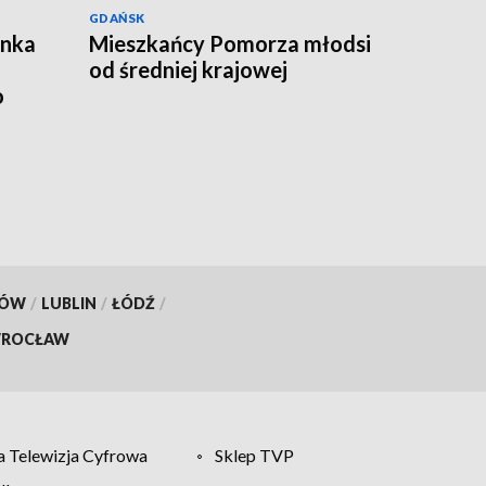
GDAŃSK
ynka
Mieszkańcy Pomorza młodsi
od średniej krajowej
o
KÓW
/
LUBLIN
/
ŁÓDŹ
/
ROCŁAW
 Telewizja Cyfrowa
Sklep TVP