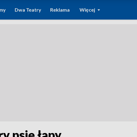
amy
Dwa Teatry
Reklama
Więcej
y psie łapy