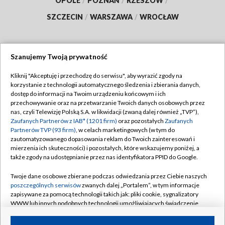
OPOLE
/
POZNAŃ
/
RZESZÓW
/
SZCZECIN
/
WARSZAWA
/
WROCŁAW
Szanujemy Twoją prywatność
Dołącz do nas:
Kliknij "Akceptuję i przechodzę do serwisu", aby wyrazić zgody na
korzystanie z technologii automatycznego śledzenia i zbierania danych,
TVP
dostęp do informacji na Twoim urządzeniu końcowym i ich
Abonament TVP
przechowywanie oraz na przetwarzanie Twoich danych osobowych przez
Regulamin TVP
nas, czyli Telewizję Polską S.A. w likwidacji (zwaną dalej również „TVP”),
Emisja w TVP
Polityka prywatności
Zaufanych Partnerów z IAB* (1201 firm)
oraz pozostałych
Zaufanych
Partnerów TVP (93 firm)
, w celach marketingowych (w tym do
Centrum informacji TVP
Moje zgody
zautomatyzowanego dopasowania reklam do Twoich zainteresowań i
mierzenia ich skuteczności) i pozostałych, które wskazujemy poniżej, a
Naziemna Telewizja Cyfrowa
Pomoc
także zgody na udostępnianie przez nas identyfikatora PPID do Google.
Sklep TVP
Biuro reklamy
Twoje dane osobowe zbierane podczas odwiedzania przez Ciebie naszych
Rada Programowa
Kontakt
poszczególnych serwisów
zwanych dalej „Portalem”, w tym informacje
zapisywane za pomocą technologii takich jak: pliki cookie, sygnalizatory
System NOS
WWW lub innych podobnych technologii umożliwiających świadczenie
dopasowanych i bezpiecznych usług, personalizację treści oraz reklam,
Informacje o nadawcy
Kanały
udostępnianie funkcji mediów społecznościowych oraz analizowanie