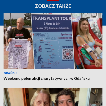
ZOBACZ TAKŻE
GDAŃSK
Weekend pełen akcji charytatywnych w Gdańsku