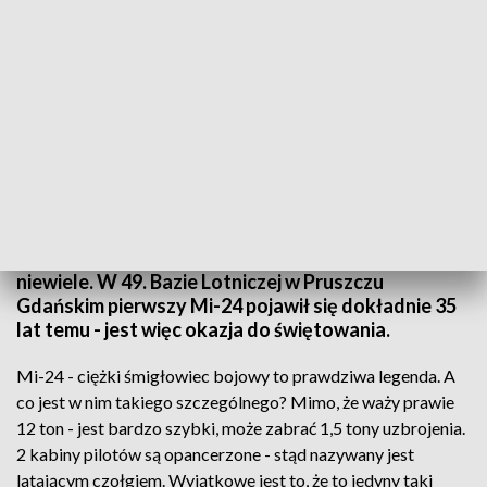
Piknik w Bazie Lotniczej na cześć śmigłowców
35 lat to dużo czy mało? 35 lat dla śmigłowca to
niewiele. W 49. Bazie Lotniczej w Pruszczu
Gdańskim pierwszy Mi-24 pojawił się dokładnie 35
lat temu - jest więc okazja do świętowania.
Mi-24 - ciężki śmigłowiec bojowy to prawdziwa legenda. A
co jest w nim takiego szczególnego? Mimo, że waży prawie
12 ton - jest bardzo szybki, może zabrać 1,5 tony uzbrojenia.
2 kabiny pilotów są opancerzone - stąd nazywany jest
latającym czołgiem. Wyjątkowe jest to, że to jedyny taki