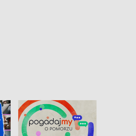
kibiców na trasie przejazdu peletonu
Tour de Pologne przez Kaszuby