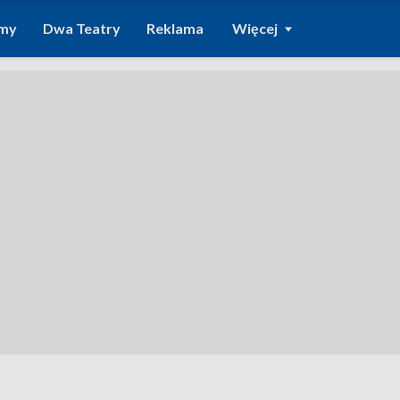
amy
Dwa Teatry
Reklama
Więcej