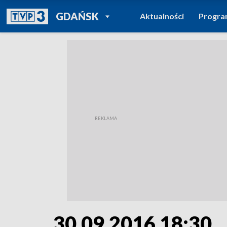
POWRÓT DO
GDAŃSK
Aktualności
Progr
TVP REGIONY
30.09.2016 18:30