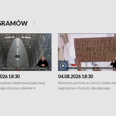
OGRAMÓW
026 18:30
04.08.2026 18:30
 budowy elektrowni jądrowej
Remonty portów w Ustce i Łebie ni
ają się prace ziemne •
zagrożone • Zarzuty dla pijanego
o umowę na budowę obwodnicy
kierowcy ciągnika • Protest
u Gdańskiego • Za kilka dni
poszkodowanych przez dewelopera
e ORP „Wicher” • 18 milionów
Gdyni • Milion zł dla dzieci z UCK od
a inwestycje w szkołach w Rumi
Cancer Fighters • Efekty wpisu Gdy
owie • Nowy sprzęt
Listę UNESCO • Kaszubscy kuczerz