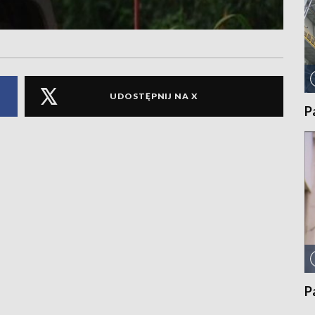
UDOSTĘPNIJ NA X
P
P