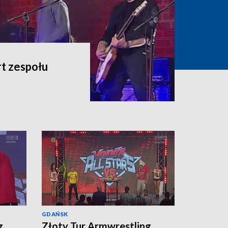
t zespołu
GDAŃSK
g
Złoty Tur Armwrestling