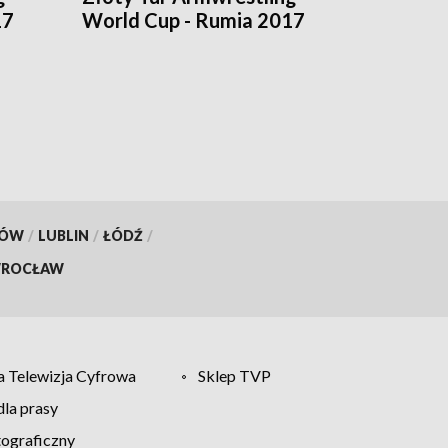
17
World Cup - Rumia 2017
KÓW
/
LUBLIN
/
ŁÓDŹ
/
ROCŁAW
 Telewizja Cyfrowa
Sklep TVP
la prasy
tograficzny