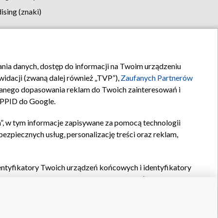
sing (znaki)
klamy
Kontakt
rania danych, dostęp do informacji na Twoim urządzeniu
idacji (zwaną dalej również „TVP”),
Zaufanych Partnerów
anego dopasowania reklam do Twoich zainteresowań i
a PPID do Google.
”, w tym informacje zapisywane za pomocą technologii
zpiecznych usług, personalizację treści oraz reklam,
identyfikatory Twoich urządzeń końcowych i identyfikatory
P,
Zaufanych Partnerów z IAB
oraz pozostałych
Zaufanych
 wyboru podstawowych reklam, wyboru spersonalizowanych
ch treści, pomiaru wydajności reklam, pomiaru wydajności
nia bezpieczeństwa, zapobiegania oszustwom i usuwania