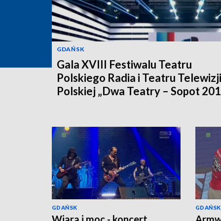
GDAŃSK
Gala XVIII Festiwalu Teatru
Polskiego Radia i Teatru Telewizj
Polskiej „Dwa Teatry – Sopot 20
GDAŃSK
GDAŃSK
Wiara i moc - koncert
Armwr