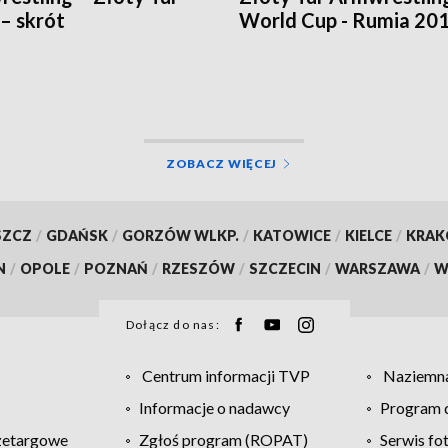
– skrót
World Cup - Rumia 20
ZOBACZ WIĘCEJ
SZCZ
/
GDAŃSK
/
GORZÓW WLKP.
/
KATOWICE
/
KIELCE
/
KRA
N
/
OPOLE
/
POZNAŃ
/
RZESZÓW
/
SZCZECIN
/
WARSZAWA
/
W
Dołącz do nas:
Centrum informacji TVP
Naziemna
Informacje o nadawcy
Program d
zetargowe
Zgłoś program (ROPAT)
Serwis fo