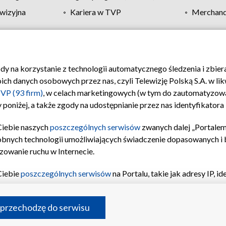
wizyjna
Kariera w TVP
Merchandi
Polityka prywatności
Moje zgody
Pomoc
Biuro re
ody na korzystanie z technologii automatycznego śledzenia i zbie
 danych osobowych przez nas, czyli Telewizję Polską S.A. w likw
VP (93 firm)
, w celach marketingowych (w tym do zautomatyzow
 poniżej, a także zgody na udostępnianie przez nas identyfikator
Ciebie naszych
poszczególnych serwisów
zwanych dalej „Portalem
obnych technologii umożliwiających świadczenie dopasowanych i be
zowanie ruchu w Internecie.
Ciebie
poszczególnych serwisów
na Portalu, takie jak adresy IP, 
sach Portalu czy historia odwiedzin będą przetwarzane przez TV
ji: przechowywania informacji na urządzeniu lub dostęp do nich,
©2026 Telewizja Polska S.A. w likwidacji
 przechodzę do serwisu
enia profilu spersonalizowanych treści, wyboru spersonalizowany
inii odbiorców, opracowywania i ulepszania produktów, zapewnie