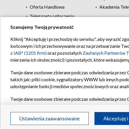
Oferta Handlowa
Akademia Tele
Telegazeta ogłoszenia
Szanujemy Twoją prywatność
Regulamin TVP
Kliknij "Akceptuję i przechodzę do serwisu", aby wyrazić zg
końcowym i ich przechowywanie oraz na przetwarzanie Twoich
z IAB* (1201 firm)
oraz pozostałych
Zaufanych Partnerów T
mierzenia ich skuteczności) i pozostałych, które wskazujemy
Twoje dane osobowe zbierane podczas odwiedzania przez 
takich jak: pliki cookie, sygnalizatory WWW lub innych pod
udostępnianie funkcji mediów społecznościowych oraz anali
Twoje dane osobowe zbierane podczas odwiedzania przez 
plików cookie, informacje o Twoich wyszukiwaniach w serwi
Partnerów TVP
dla realizacji następujących celów i funkc
Ustawienia zaawansowane
Akceptuję i
reklam, tworzenia profilu spersonalizowanych reklam, tworz
treści, stosowania badań rynkowych w celu generowania op