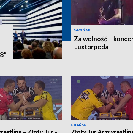
GDAŃSK
Za wolność – koncer
i
Luxtorpeda
18”
GDAŃSK
estling – Złoty Tur –
Złoty Tur Armwrestlin