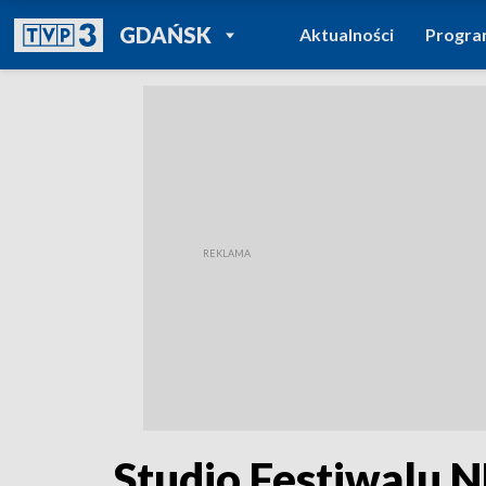
POWRÓT DO
GDAŃSK
Aktualności
Progr
TVP REGIONY
Studio Festiwalu N