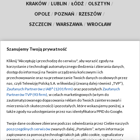
KRAKÓW
/
LUBLIN
/
ŁÓDŹ
/
OLSZTYN
/
OPOLE
/
POZNAŃ
/
RZESZÓW
/
SZCZECIN
/
WARSZAWA
/
WROCŁAW
Szanujemy Twoją prywatność
Dołącz do nas:
Kliknij "Akceptuję i przechodzę do serwisu", aby wyrazić zgody na
korzystanie z technologii automatycznego śledzenia i zbierania danych,
TVP
dostęp do informacji na Twoim urządzeniu końcowym i ich
Abonament TVP
przechowywanie oraz na przetwarzanie Twoich danych osobowych przez
Regulamin TVP
nas, czyli Telewizję Polską S.A. w likwidacji (zwaną dalej również „TVP”),
Emisja w TVP
Polityka prywatności
Zaufanych Partnerów z IAB* (1201 firm)
oraz pozostałych
Zaufanych
Partnerów TVP (93 firm)
, w celach marketingowych (w tym do
Centrum informacji TVP
Moje zgody
zautomatyzowanego dopasowania reklam do Twoich zainteresowań i
mierzenia ich skuteczności) i pozostałych, które wskazujemy poniżej, a
Naziemna Telewizja Cyfrowa
Pomoc
także zgody na udostępnianie przez nas identyfikatora PPID do Google.
Sklep TVP
Biuro reklamy
Twoje dane osobowe zbierane podczas odwiedzania przez Ciebie naszych
Rada Programowa
Kontakt
poszczególnych serwisów
zwanych dalej „Portalem”, w tym informacje
zapisywane za pomocą technologii takich jak: pliki cookie, sygnalizatory
System NOS