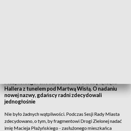
Będzie aleja imienia Macieja Płażyńskiego
Obecnie nazywana jest Drogą Zieloną, ale już
niedługo będzie to aleja imienia Macieja
Płażyńskiego. Chodzi dokładnie o trasę łącząca
Hallera z tunelem pod Martwą Wisłą. O nadaniu
nowej nazwy, gdańscy radni zdecydowali
jednogłośnie
Nie było żadnych wątpliwości. Podczas Sesji Rady Miasta
zdecydowano, o tym, by fragmentowi Drogi Zielonej nadać
imię Macieja Płażyńskiego - zasłużonego mieszkańca