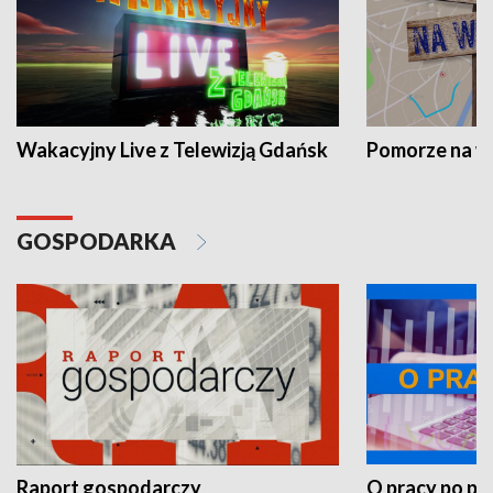
Wakacyjny Live z Telewizją Gdańsk
Pomorze na 
GOSPODARKA
Raport gospodarczy
O pracy po pr