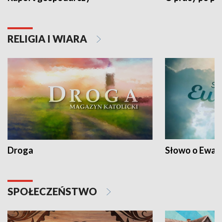
RELIGIA I WIARA
Droga
Słowo o Ewang
SPOŁECZEŃSTWO