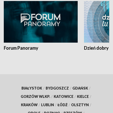
Forum Panoramy
Dzień dobry t
BIAŁYSTOK
/
BYDGOSZCZ
/
GDAŃSK
/
GORZÓW WLKP.
/
KATOWICE
/
KIELCE
/
KRAKÓW
/
LUBLIN
/
ŁÓDŹ
/
OLSZTYN
/