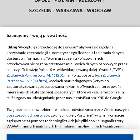
OPOLE
/
POZNAŃ
/
RZESZÓW
/
SZCZECIN
/
WARSZAWA
/
WROCŁAW
Szanujemy Twoją prywatność
Dołącz do nas:
Kliknij "Akceptuję i przechodzę do serwisu", aby wyrazić zgody na
korzystanie z technologii automatycznego śledzenia i zbierania danych,
TVP
dostęp do informacji na Twoim urządzeniu końcowym i ich
Abonament TVP
przechowywanie oraz na przetwarzanie Twoich danych osobowych przez
Regulamin TVP
nas, czyli Telewizję Polską S.A. w likwidacji (zwaną dalej również „TVP”),
Emisja w TVP
Zaufanych Partnerów z IAB* (1201 firm)
oraz pozostałych
Zaufanych
Polityka prywatności
Partnerów TVP (93 firm)
, w celach marketingowych (w tym do
Centrum informacji TVP
Moje zgody
zautomatyzowanego dopasowania reklam do Twoich zainteresowań i
mierzenia ich skuteczności) i pozostałych, które wskazujemy poniżej, a
Naziemna Telewizja Cyfrowa
Pomoc
także zgody na udostępnianie przez nas identyfikatora PPID do Google.
Sklep TVP
Biuro reklamy
Twoje dane osobowe zbierane podczas odwiedzania przez Ciebie naszych
Rada Programowa
poszczególnych serwisów
zwanych dalej „Portalem”, w tym informacje
Kontakt
zapisywane za pomocą technologii takich jak: pliki cookie, sygnalizatory
System NOS
WWW lub innych podobnych technologii umożliwiających świadczenie
dopasowanych i bezpiecznych usług, personalizację treści oraz reklam,
Informacje o nadawcy
Kanały
udostępnianie funkcji mediów społecznościowych oraz analizowanie