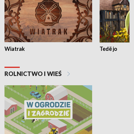
Wiatrak
Tedë jo
ROLNICTWO I WIEŚ