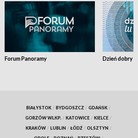
Forum Panoramy
Dzień dobry t
BIAŁYSTOK
/
BYDGOSZCZ
/
GDAŃSK
/
GORZÓW WLKP.
/
KATOWICE
/
KIELCE
/
KRAKÓW
/
LUBLIN
/
ŁÓDŹ
/
OLSZTYN
/