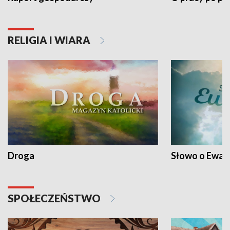
RELIGIA I WIARA
Droga
Słowo o Ewang
SPOŁECZEŃSTWO