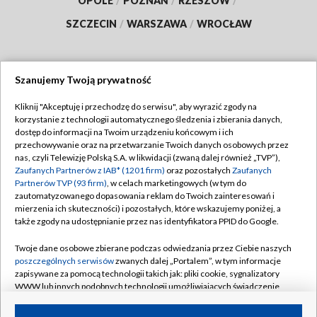
OPOLE
/
POZNAŃ
/
RZESZÓW
/
SZCZECIN
/
WARSZAWA
/
WROCŁAW
Szanujemy Twoją prywatność
Dołącz do nas:
Kliknij "Akceptuję i przechodzę do serwisu", aby wyrazić zgody na
korzystanie z technologii automatycznego śledzenia i zbierania danych,
TVP
dostęp do informacji na Twoim urządzeniu końcowym i ich
Abonament TVP
przechowywanie oraz na przetwarzanie Twoich danych osobowych przez
Regulamin TVP
nas, czyli Telewizję Polską S.A. w likwidacji (zwaną dalej również „TVP”),
Emisja w TVP
Zaufanych Partnerów z IAB* (1201 firm)
oraz pozostałych
Zaufanych
Polityka prywatności
Partnerów TVP (93 firm)
, w celach marketingowych (w tym do
Centrum informacji TVP
Moje zgody
zautomatyzowanego dopasowania reklam do Twoich zainteresowań i
mierzenia ich skuteczności) i pozostałych, które wskazujemy poniżej, a
Naziemna Telewizja Cyfrowa
Pomoc
także zgody na udostępnianie przez nas identyfikatora PPID do Google.
Sklep TVP
Biuro reklamy
Twoje dane osobowe zbierane podczas odwiedzania przez Ciebie naszych
Rada Programowa
poszczególnych serwisów
zwanych dalej „Portalem”, w tym informacje
Kontakt
zapisywane za pomocą technologii takich jak: pliki cookie, sygnalizatory
System NOS
WWW lub innych podobnych technologii umożliwiających świadczenie
dopasowanych i bezpiecznych usług, personalizację treści oraz reklam,
Informacje o nadawcy
Kanały
udostępnianie funkcji mediów społecznościowych oraz analizowanie