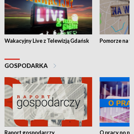
Wakacyjny Live z Telewizją Gdańsk
Pomorze na 
GOSPODARKA
Raport gospodarczy
O pracy po pr