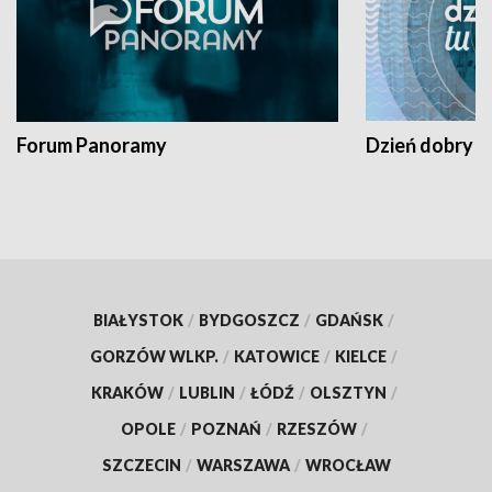
Forum Panoramy
Dzień dobry t
BIAŁYSTOK
/
BYDGOSZCZ
/
GDAŃSK
/
GORZÓW WLKP.
/
KATOWICE
/
KIELCE
/
KRAKÓW
/
LUBLIN
/
ŁÓDŹ
/
OLSZTYN
/
OPOLE
/
POZNAŃ
/
RZESZÓW
/
SZCZECIN
/
WARSZAWA
/
WROCŁAW