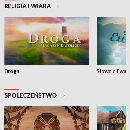
RELIGIA I WIARA
Droga
Słowo o Ewang
SPOŁECZEŃSTWO