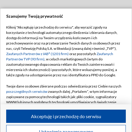
Szanujemy Twoją prywatność
Dołącz do nas:
Kliknij "Akceptuję i przechodzę do serwisu", aby wyrazić zgody na
korzystanie z technologii automatycznego śledzenia i zbierania danych,
TVP
dostęp do informacji na Twoim urządzeniu końcowym i ich
Abonament TVP
przechowywanie oraz na przetwarzanie Twoich danych osobowych przez
Regulamin TVP
nas, czyli Telewizję Polską S.A. w likwidacji (zwaną dalej również „TVP”),
Emisja w TVP
Zaufanych Partnerów z IAB* (1201 firm)
oraz pozostałych
Zaufanych
Polityka prywatności
Partnerów TVP (93 firm)
, w celach marketingowych (w tym do
Centrum informacji TVP
Moje zgody
zautomatyzowanego dopasowania reklam do Twoich zainteresowań i
mierzenia ich skuteczności) i pozostałych, które wskazujemy poniżej, a
Naziemna Telewizja Cyfrowa
Pomoc
także zgody na udostępnianie przez nas identyfikatora PPID do Google.
Sklep TVP
Biuro reklamy
Twoje dane osobowe zbierane podczas odwiedzania przez Ciebie naszych
Rada Programowa
poszczególnych serwisów
zwanych dalej „Portalem”, w tym informacje
Kontakt
zapisywane za pomocą technologii takich jak: pliki cookie, sygnalizatory
System NOS
WWW lub innych podobnych technologii umożliwiających świadczenie
dopasowanych i bezpiecznych usług, personalizację treści oraz reklam,
Informacje o nadawcy
Kanały
udostępnianie funkcji mediów społecznościowych oraz analizowanie
Akceptuję i przechodzę do serwisu
ruchu w Internecie.
Program dla prasy
©2026 Telewizja Polska S.A. w likwidacji
Biuro Reklamy
Twoje dane osobowe zbierane podczas odwiedzania przez Ciebie
Ustawienia zaawansowane