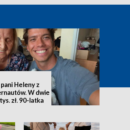
 pani Heleny z
ternautów. W dwie
ys. zł. 90-latka