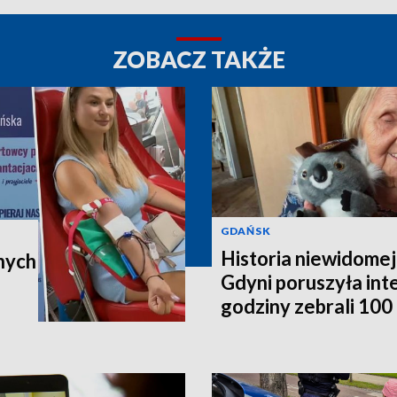
ZOBACZ TAKŻE
GDAŃSK
Historia niewidomej
nych
Gdyni poruszyła in
godziny zebrali 100 t
poleci do Australii