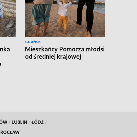
GDAŃSK
ynka
Mieszkańcy Pomorza młodsi
od średniej krajowej
o
KÓW
/
LUBLIN
/
ŁÓDŹ
/
ROCŁAW