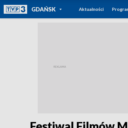
POWRÓT DO
GDAŃSK
Aktualności
Progr
TVP REGIONY
Festiwal Filmów M