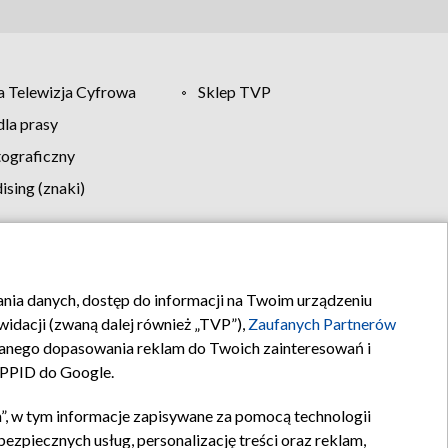
 Telewizja Cyfrowa
Sklep TVP
la prasy
tograficzny
sing (znaki)
klamy
Kontakt
rania danych, dostęp do informacji na Twoim urządzeniu
idacji (zwaną dalej również „TVP”),
Zaufanych Partnerów
anego dopasowania reklam do Twoich zainteresowań i
a PPID do Google.
”, w tym informacje zapisywane za pomocą technologii
zpiecznych usług, personalizację treści oraz reklam,