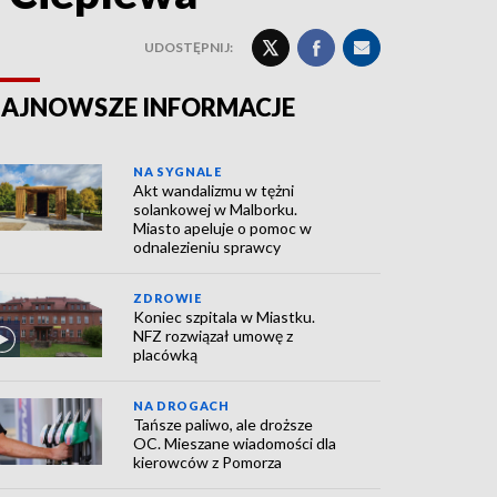
UDOSTĘPNIJ:
AJNOWSZE INFORMACJE
NA SYGNALE
Akt wandalizmu w tężni
solankowej w Malborku.
Miasto apeluje o pomoc w
odnalezieniu sprawcy
ZDROWIE
Koniec szpitala w Miastku.
NFZ rozwiązał umowę z
placówką
NA DROGACH
Tańsze paliwo, ale droższe
OC. Mieszane wiadomości dla
kierowców z Pomorza