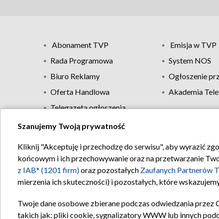
Abonament TVP
Emisja w TVP
Rada Programowa
System NOS
Biuro Reklamy
Ogłoszenie pr
Oferta Handlowa
Akademia Tele
Telegazeta ogłoszenia
Szanujemy Twoją prywatność
Regulamin TVP
Kliknij "Akceptuję i przechodzę do serwisu", aby wyrazić zg
końcowym i ich przechowywanie oraz na przetwarzanie Twoich
z IAB* (1201 firm)
oraz pozostałych
Zaufanych Partnerów T
mierzenia ich skuteczności) i pozostałych, które wskazujemy
Twoje dane osobowe zbierane podczas odwiedzania przez 
takich jak: pliki cookie, sygnalizatory WWW lub innych pod