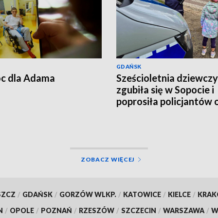
GDAŃSK
c dla Adama
Sześcioletnia dziewcz
zgubiła się w Sopocie i
poprosiła policjantów 
pomoc
ZOBACZ WIĘCEJ
SZCZ
/
GDAŃSK
/
GORZÓW WLKP.
/
KATOWICE
/
KIELCE
/
KRA
N
/
OPOLE
/
POZNAŃ
/
RZESZÓW
/
SZCZECIN
/
WARSZAWA
/
W