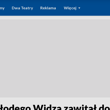
amy
Dwa Teatry
Reklama
Więcej
łodego Widza zawitał d