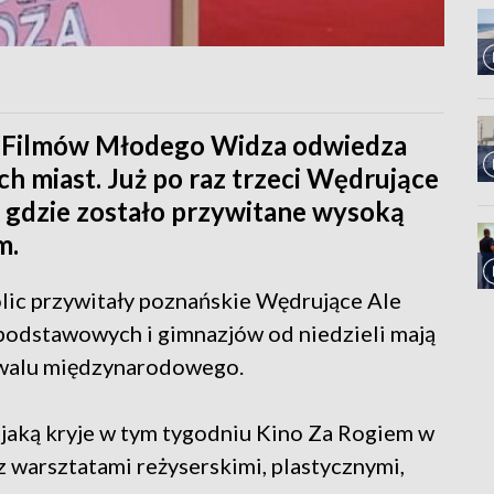
al Filmów Młodego Widza odwiedza
h miast. Już po raz trzeci Wędrujące
, gdzie zostało przywitane wysoką
m.
olic przywitały poznańskie Wędrujące Ale
 podstawowych i gimnazjów od niedzieli mają
tiwalu międzynarodowego.
, jaką kryje w tym tygodniu Kino Za Rogiem w
z warsztatami reżyserskimi, plastycznymi,