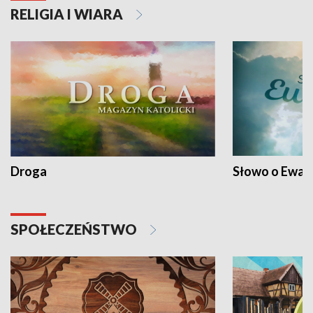
RELIGIA I WIARA
Droga
Słowo o Ewang
SPOŁECZEŃSTWO