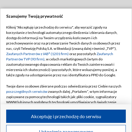
Szanujemy Twoją prywatność
Dołącz do nas:
Kliknij "Akceptuję i przechodzę do serwisu", aby wyrazić zgody na
korzystanie z technologii automatycznego śledzenia i zbierania danych,
TVP
dostęp do informacji na Twoim urządzeniu końcowym i ich
Abonament TVP
przechowywanie oraz na przetwarzanie Twoich danych osobowych przez
Regulamin TVP
nas, czyli Telewizję Polską S.A. w likwidacji (zwaną dalej również „TVP”),
Emisja w TVP
Zaufanych Partnerów z IAB* (1201 firm)
oraz pozostałych
Zaufanych
Polityka prywatności
Partnerów TVP (93 firm)
, w celach marketingowych (w tym do
Centrum informacji TVP
Moje zgody
zautomatyzowanego dopasowania reklam do Twoich zainteresowań i
mierzenia ich skuteczności) i pozostałych, które wskazujemy poniżej, a
Naziemna Telewizja Cyfrowa
Pomoc
także zgody na udostępnianie przez nas identyfikatora PPID do Google.
Sklep TVP
Biuro reklamy
Twoje dane osobowe zbierane podczas odwiedzania przez Ciebie naszych
Rada Programowa
poszczególnych serwisów
zwanych dalej „Portalem”, w tym informacje
Kontakt
zapisywane za pomocą technologii takich jak: pliki cookie, sygnalizatory
System NOS
WWW lub innych podobnych technologii umożliwiających świadczenie
dopasowanych i bezpiecznych usług, personalizację treści oraz reklam,
Informacje o nadawcy
Kanały
udostępnianie funkcji mediów społecznościowych oraz analizowanie
Akceptuję i przechodzę do serwisu
ruchu w Internecie.
Program dla prasy
©2026 Telewizja Polska S.A. w likwidacji
Biuro Reklamy
Twoje dane osobowe zbierane podczas odwiedzania przez Ciebie
Ustawienia zaawansowane