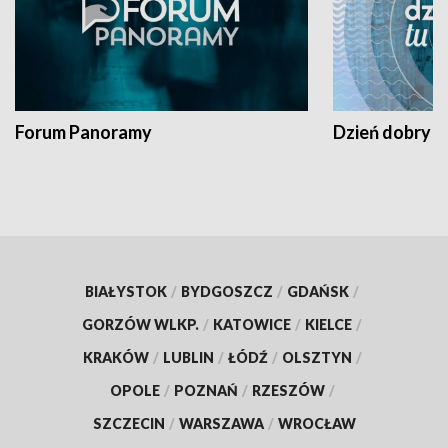
Forum Panoramy
Dzień dobry t
BIAŁYSTOK
/
BYDGOSZCZ
/
GDAŃSK
/
GORZÓW WLKP.
/
KATOWICE
/
KIELCE
/
KRAKÓW
/
LUBLIN
/
ŁÓDŹ
/
OLSZTYN
/
OPOLE
/
POZNAŃ
/
RZESZÓW
/
SZCZECIN
/
WARSZAWA
/
WROCŁAW