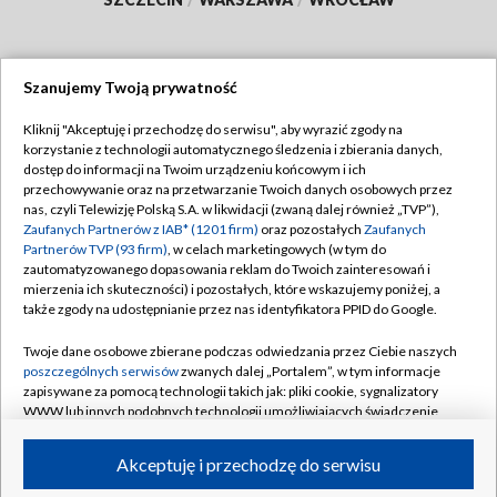
Szanujemy Twoją prywatność
Dołącz do nas:
Kliknij "Akceptuję i przechodzę do serwisu", aby wyrazić zgody na
korzystanie z technologii automatycznego śledzenia i zbierania danych,
TVP
dostęp do informacji na Twoim urządzeniu końcowym i ich
Abonament TVP
przechowywanie oraz na przetwarzanie Twoich danych osobowych przez
Regulamin TVP
nas, czyli Telewizję Polską S.A. w likwidacji (zwaną dalej również „TVP”),
Emisja w TVP
Zaufanych Partnerów z IAB* (1201 firm)
oraz pozostałych
Zaufanych
Polityka prywatności
Partnerów TVP (93 firm)
, w celach marketingowych (w tym do
Centrum informacji TVP
Moje zgody
zautomatyzowanego dopasowania reklam do Twoich zainteresowań i
mierzenia ich skuteczności) i pozostałych, które wskazujemy poniżej, a
Naziemna Telewizja Cyfrowa
Pomoc
także zgody na udostępnianie przez nas identyfikatora PPID do Google.
Sklep TVP
Biuro reklamy
Twoje dane osobowe zbierane podczas odwiedzania przez Ciebie naszych
Rada Programowa
poszczególnych serwisów
zwanych dalej „Portalem”, w tym informacje
Kontakt
zapisywane za pomocą technologii takich jak: pliki cookie, sygnalizatory
System NOS
WWW lub innych podobnych technologii umożliwiających świadczenie
dopasowanych i bezpiecznych usług, personalizację treści oraz reklam,
Informacje o nadawcy
Kanały
udostępnianie funkcji mediów społecznościowych oraz analizowanie
Akceptuję i przechodzę do serwisu
ruchu w Internecie.
Program dla prasy