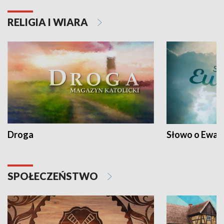
RELIGIA I WIARA
Droga
Słowo o Ewang
SPOŁECZEŃSTWO