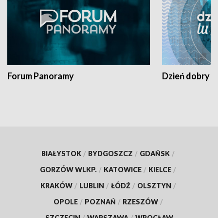
Forum Panoramy
Dzień dobry t
BIAŁYSTOK
/
BYDGOSZCZ
/
GDAŃSK
/
GORZÓW WLKP.
/
KATOWICE
/
KIELCE
/
KRAKÓW
/
LUBLIN
/
ŁÓDŹ
/
OLSZTYN
/
OPOLE
/
POZNAŃ
/
RZESZÓW
/
SZCZECIN
/
WARSZAWA
/
WROCŁAW