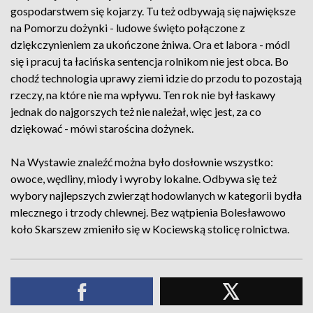
gospodarstwem się kojarzy. Tu też odbywają się największe
na Pomorzu dożynki - ludowe święto połączone z
dziękczynieniem za ukończone żniwa. Ora et labora - módl
się i pracuj ta łacińska sentencja rolnikom nie jest obca. Bo
chodź technologia uprawy ziemi idzie do przodu to pozostają
rzeczy, na które nie ma wpływu. Ten rok nie był łaskawy
jednak do najgorszych też nie należał, więc jest, za co
dziękować - mówi starościna dożynek.
Na Wystawie znaleźć można było dosłownie wszystko:
owoce, wędliny, miody i wyroby lokalne. Odbywa się też
wybory najlepszych zwierząt hodowlanych w kategorii bydła
mlecznego i trzody chlewnej. Bez wątpienia Bolesławowo
koło Skarszew zmieniło się w Kociewską stolicę rolnictwa.