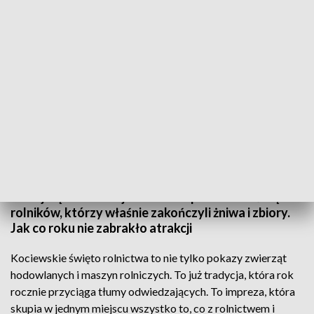
Kociewska wystawa zwierząt hodowlanych
Już po raz XXI odbyła się Kociewska Wystawa i
Pokaz Zwierząt Hodowlanych i kociewskie dożynki.
To największe w województwie pomorskim święto
rolników, którzy właśnie zakończyli żniwa i zbiory.
Jak co roku nie zabrakło atrakcji
Kociewskie święto rolnictwa to nie tylko pokazy zwierząt
hodowlanych i maszyn rolniczych. To już tradycja, która rok
rocznie przyciąga tłumy odwiedzających. To impreza, która
skupia w jednym miejscu wszystko to, co z rolnictwem i