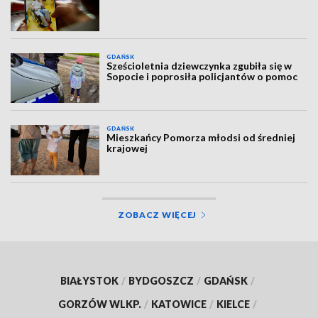
GDAŃSK
Sześcioletnia dziewczynka zgubiła się w
Sopocie i poprosiła policjantów o pomoc
GDAŃSK
Mieszkańcy Pomorza młodsi od średniej
krajowej
ZOBACZ WIĘCEJ
BIAŁYSTOK
/
BYDGOSZCZ
/
GDAŃSK
/
GORZÓW WLKP.
/
KATOWICE
/
KIELCE
/