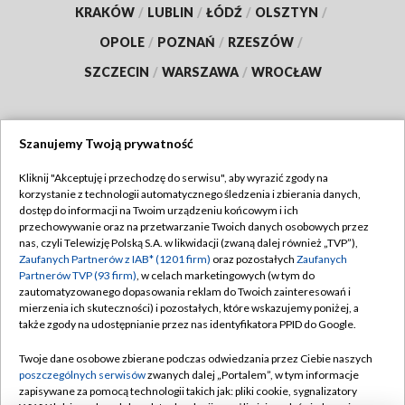
KRAKÓW
/
LUBLIN
/
ŁÓDŹ
/
OLSZTYN
/
OPOLE
/
POZNAŃ
/
RZESZÓW
/
SZCZECIN
/
WARSZAWA
/
WROCŁAW
Szanujemy Twoją prywatność
Dołącz do nas:
Kliknij "Akceptuję i przechodzę do serwisu", aby wyrazić zgody na
korzystanie z technologii automatycznego śledzenia i zbierania danych,
TVP
dostęp do informacji na Twoim urządzeniu końcowym i ich
Abonament TVP
przechowywanie oraz na przetwarzanie Twoich danych osobowych przez
Regulamin TVP
nas, czyli Telewizję Polską S.A. w likwidacji (zwaną dalej również „TVP”),
Emisja w TVP
Polityka prywatności
Zaufanych Partnerów z IAB* (1201 firm)
oraz pozostałych
Zaufanych
Partnerów TVP (93 firm)
, w celach marketingowych (w tym do
Centrum informacji TVP
Moje zgody
zautomatyzowanego dopasowania reklam do Twoich zainteresowań i
mierzenia ich skuteczności) i pozostałych, które wskazujemy poniżej, a
Naziemna Telewizja Cyfrowa
Pomoc
także zgody na udostępnianie przez nas identyfikatora PPID do Google.
Sklep TVP
Biuro reklamy
Twoje dane osobowe zbierane podczas odwiedzania przez Ciebie naszych
Rada Programowa
Kontakt
poszczególnych serwisów
zwanych dalej „Portalem”, w tym informacje
zapisywane za pomocą technologii takich jak: pliki cookie, sygnalizatory
System NOS