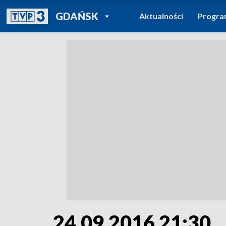
POWRÓT DO
GDAŃSK
Aktualności
Progr
TVP REGIONY
24.09.2016 21:30