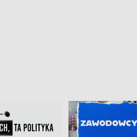
kardiologiczny dla Puckiego Szpitala
Pomorzu znów rekordowe upały