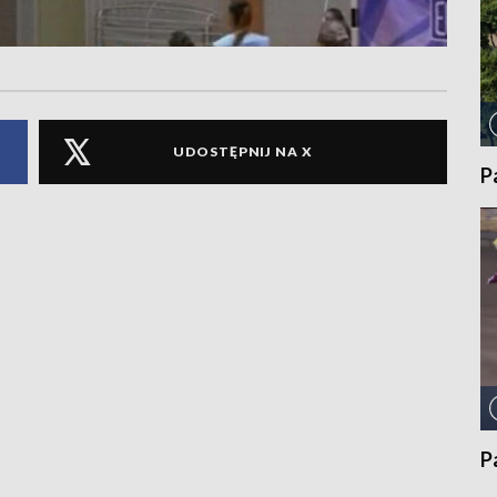
UDOSTĘPNIJ NA X
P
P