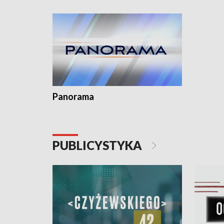
Dominika • Gdynia z lat 30. w
fotoplastikonie
Panorama
PUBLICYSTYKA