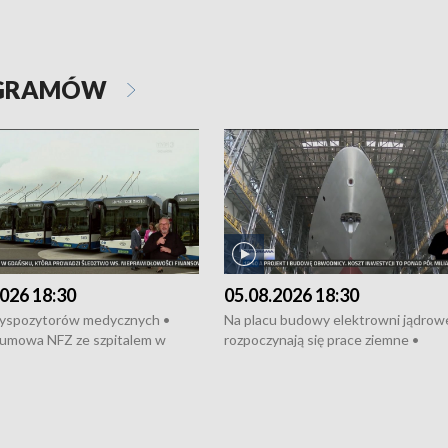
OGRAMÓW
026 18:30
05.08.2026 18:30
dyspozytorów medycznych •
Na placu budowy elektrowni jądrow
umowa NFZ ze szpitalem w
rozpoczynają się prace ziemne •
• Otwarto Morski Terminal
Podpisano umowę na budowę obwo
nkowy • Budowa morskiej farmy
Starogardu Gdańskiego • Za kilka dn
 • Korki na gdańskich Stogach •
wodowanie ORP „Wicher” • 18 mili
czne zachowania na torach •
złotych na inwestycje w szkołach w
nowych „trajtków” dla Gdyni
i Wejherowie • Nowy sprzęt