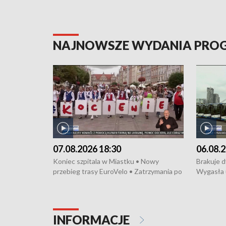
NAJNOWSZE WYDANIA PR
07.08.2026 18:30
06.08.2
Koniec szpitala w Miastku • Nowy
Brakuje 
przebieg trasy EuroVelo • Zatrzymania po
Wygasła 
bójce w Kościerzynie • Mieszkańcy
Miastku 
protestują przeciwko budowie trasy
Przeładu
tramwajowej • Kolejne konwoje
wiatrowej
humanitarne z Trójmiasta na Ukrainę •
Niebezpie
INFORMACJE
Święto Kociewia na Jarmarku św.
Dziewięć 