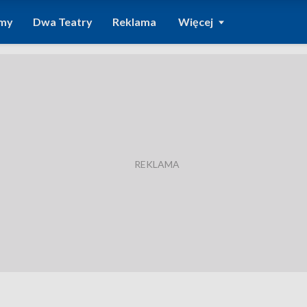
amy
Dwa Teatry
Reklama
Więcej