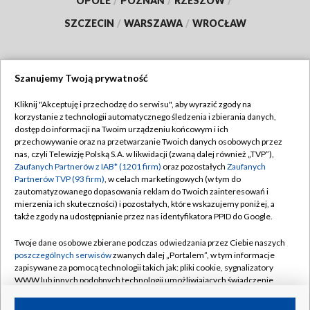
OPOLE
/
POZNAŃ
/
RZESZÓW
/
SZCZECIN
/
WARSZAWA
/
WROCŁAW
Szanujemy Twoją prywatność
Dołącz do nas:
Kliknij "Akceptuję i przechodzę do serwisu", aby wyrazić zgody na
korzystanie z technologii automatycznego śledzenia i zbierania danych,
TVP
dostęp do informacji na Twoim urządzeniu końcowym i ich
Abonament TVP
przechowywanie oraz na przetwarzanie Twoich danych osobowych przez
Regulamin TVP
nas, czyli Telewizję Polską S.A. w likwidacji (zwaną dalej również „TVP”),
Emisja w TVP
Zaufanych Partnerów z IAB* (1201 firm)
oraz pozostałych
Zaufanych
Polityka prywatności
Partnerów TVP (93 firm)
, w celach marketingowych (w tym do
Centrum informacji TVP
Moje zgody
zautomatyzowanego dopasowania reklam do Twoich zainteresowań i
mierzenia ich skuteczności) i pozostałych, które wskazujemy poniżej, a
Naziemna Telewizja Cyfrowa
Pomoc
także zgody na udostępnianie przez nas identyfikatora PPID do Google.
Sklep TVP
Biuro reklamy
Twoje dane osobowe zbierane podczas odwiedzania przez Ciebie naszych
Rada Programowa
poszczególnych serwisów
zwanych dalej „Portalem”, w tym informacje
Kontakt
zapisywane za pomocą technologii takich jak: pliki cookie, sygnalizatory
System NOS
WWW lub innych podobnych technologii umożliwiających świadczenie
dopasowanych i bezpiecznych usług, personalizację treści oraz reklam,
Informacje o nadawcy
Kanały
udostępnianie funkcji mediów społecznościowych oraz analizowanie