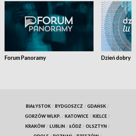
Forum Panoramy
Dzień dobry t
BIAŁYSTOK
/
BYDGOSZCZ
/
GDAŃSK
/
GORZÓW WLKP.
/
KATOWICE
/
KIELCE
/
KRAKÓW
/
LUBLIN
/
ŁÓDŹ
/
OLSZTYN
/