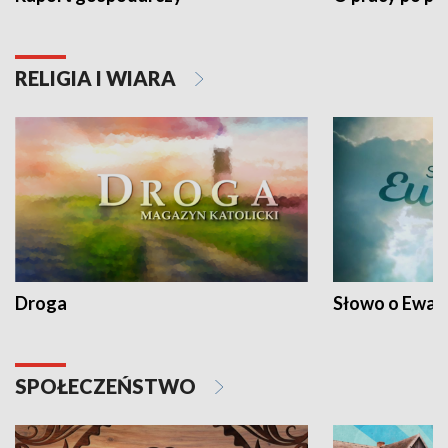
RELIGIA I WIARA
Droga
Słowo o Ewang
SPOŁECZEŃSTWO