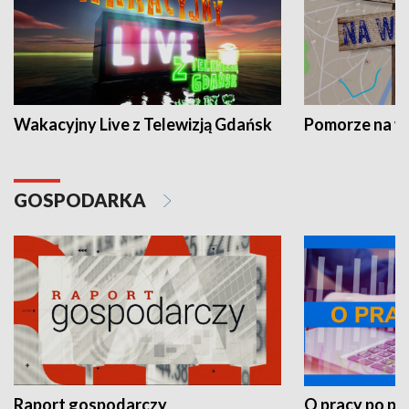
Wakacyjny Live z Telewizją Gdańsk
Pomorze na 
GOSPODARKA
Raport gospodarczy
O pracy po pr