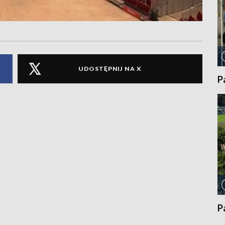
UDOSTĘPNIJ NA X
P
P