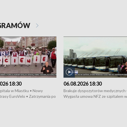
OGRAMÓW
026 18:30
06.08.2026 18:30
pitala w Miastku • Nowy
Brakuje dyspozytorów medycznych 
trasy EuroVelo • Zatrzymania po
Wygasła umowa NFZ ze szpitalem 
ościerzynie • Mieszkańcy
Miastku • Otwarto Morski Terminal
ą przeciwko budowie trasy
Przeładunkowy • Budowa morskiej 
wej • Kolejne konwoje
wiatrowej • Korki na gdańskich Sto
ne z Trójmiasta na Ukrainę •
Niebezpieczne zachowania na torac
ciewia na Jarmarku św.
Dziewięć nowych „trajtków” dla Gdy