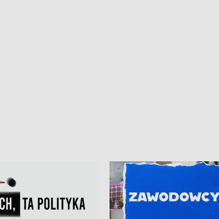
• Gdynia z lat 30. w
ikonie