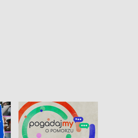
kardiologiczny dla Puckiego Szpitala • Na
witali Tour de P
Pomorzu znów rekordowe upały