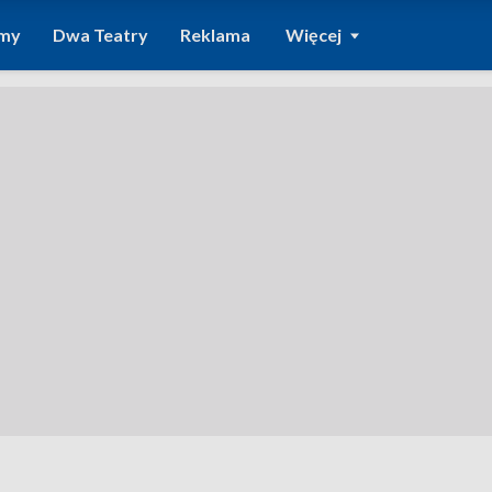
amy
Dwa Teatry
Reklama
Więcej