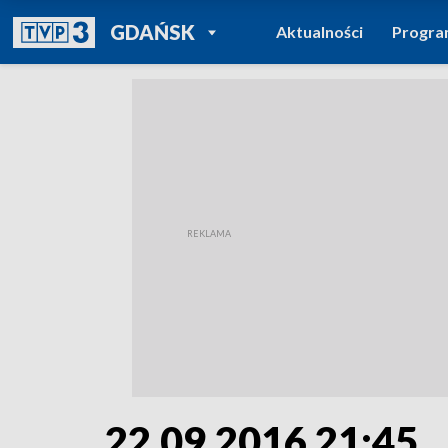
POWRÓT DO
GDAŃSK
Aktualności
Progr
TVP REGIONY
22.09.2016 21:45