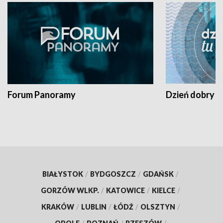
Forum Panoramy
Dzień dobry t
BIAŁYSTOK
/
BYDGOSZCZ
/
GDAŃSK
/
GORZÓW WLKP.
/
KATOWICE
/
KIELCE
/
KRAKÓW
/
LUBLIN
/
ŁÓDŹ
/
OLSZTYN
/