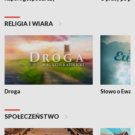
RELIGIA I WIARA
Droga
Słowo o Ewang
SPOŁECZEŃSTWO