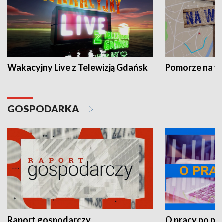
Wakacyjny Live z Telewizją Gdańsk
Pomorze na 
GOSPODARKA
Raport gospodarczy
O pracy po pr