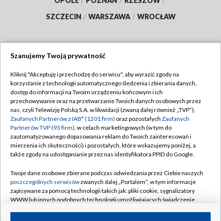
OPOLE
/
POZNAŃ
/
RZESZÓW
/
SZCZECIN
/
WARSZAWA
/
WROCŁAW
Szanujemy Twoją prywatność
Dołącz do nas:
Kliknij "Akceptuję i przechodzę do serwisu", aby wyrazić zgody na
korzystanie z technologii automatycznego śledzenia i zbierania danych,
TVP
dostęp do informacji na Twoim urządzeniu końcowym i ich
Abonament TVP
przechowywanie oraz na przetwarzanie Twoich danych osobowych przez
Regulamin TVP
nas, czyli Telewizję Polską S.A. w likwidacji (zwaną dalej również „TVP”),
Emisja w TVP
Zaufanych Partnerów z IAB* (1201 firm)
oraz pozostałych
Zaufanych
Polityka prywatności
Partnerów TVP (93 firm)
, w celach marketingowych (w tym do
Centrum informacji TVP
Moje zgody
zautomatyzowanego dopasowania reklam do Twoich zainteresowań i
mierzenia ich skuteczności) i pozostałych, które wskazujemy poniżej, a
Naziemna Telewizja Cyfrowa
Pomoc
także zgody na udostępnianie przez nas identyfikatora PPID do Google.
Sklep TVP
Biuro reklamy
Twoje dane osobowe zbierane podczas odwiedzania przez Ciebie naszych
Rada Programowa
poszczególnych serwisów
zwanych dalej „Portalem”, w tym informacje
Kontakt
zapisywane za pomocą technologii takich jak: pliki cookie, sygnalizatory
System NOS
WWW lub innych podobnych technologii umożliwiających świadczenie
dopasowanych i bezpiecznych usług, personalizację treści oraz reklam,
Informacje o nadawcy
Kanały
udostępnianie funkcji mediów społecznościowych oraz analizowanie