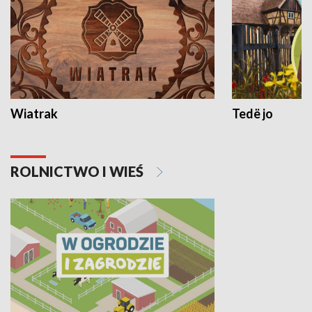
Wiatrak
Tedë jo
ROLNICTWO I WIEŚ