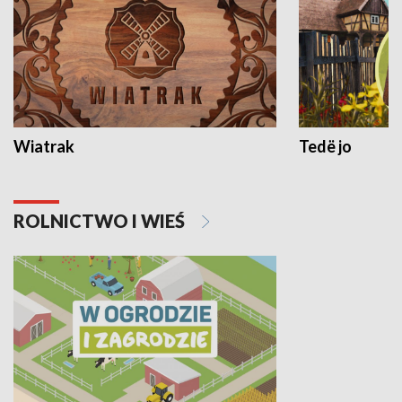
Wiatrak
Tedë jo
ROLNICTWO I WIEŚ