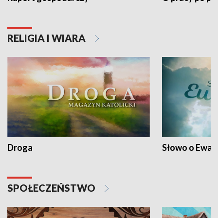
RELIGIA I WIARA
Droga
Słowo o Ewang
SPOŁECZEŃSTWO