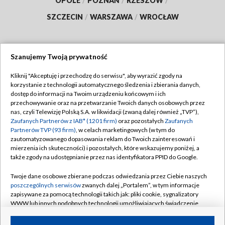
OPOLE
/
POZNAŃ
/
RZESZÓW
/
SZCZECIN
/
WARSZAWA
/
WROCŁAW
Szanujemy Twoją prywatność
Dołącz do nas:
Kliknij "Akceptuję i przechodzę do serwisu", aby wyrazić zgody na
korzystanie z technologii automatycznego śledzenia i zbierania danych,
TVP
dostęp do informacji na Twoim urządzeniu końcowym i ich
Abonament TVP
przechowywanie oraz na przetwarzanie Twoich danych osobowych przez
Regulamin TVP
nas, czyli Telewizję Polską S.A. w likwidacji (zwaną dalej również „TVP”),
Emisja w TVP
Zaufanych Partnerów z IAB* (1201 firm)
oraz pozostałych
Zaufanych
Polityka prywatności
Partnerów TVP (93 firm)
, w celach marketingowych (w tym do
Centrum informacji TVP
Moje zgody
zautomatyzowanego dopasowania reklam do Twoich zainteresowań i
mierzenia ich skuteczności) i pozostałych, które wskazujemy poniżej, a
Naziemna Telewizja Cyfrowa
Pomoc
także zgody na udostępnianie przez nas identyfikatora PPID do Google.
Sklep TVP
Biuro reklamy
Twoje dane osobowe zbierane podczas odwiedzania przez Ciebie naszych
Rada Programowa
poszczególnych serwisów
zwanych dalej „Portalem”, w tym informacje
Kontakt
zapisywane za pomocą technologii takich jak: pliki cookie, sygnalizatory
System NOS
WWW lub innych podobnych technologii umożliwiających świadczenie
dopasowanych i bezpiecznych usług, personalizację treści oraz reklam,
Informacje o nadawcy
Kanały
udostępnianie funkcji mediów społecznościowych oraz analizowanie