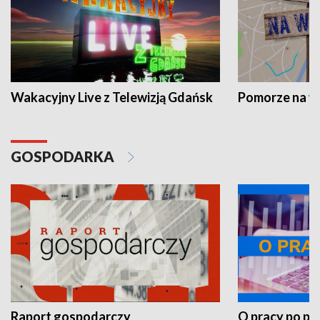
Wakacyjny Live z Telewizją Gdańsk
Pomorze na 
GOSPODARKA
Raport gospodarczy
O pracy po pr