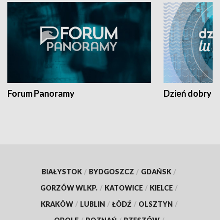
Forum Panoramy
Dzień dobry t
BIAŁYSTOK
/
BYDGOSZCZ
/
GDAŃSK
/
GORZÓW WLKP.
/
KATOWICE
/
KIELCE
/
KRAKÓW
/
LUBLIN
/
ŁÓDŹ
/
OLSZTYN
/