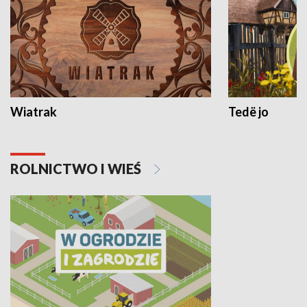
Wiatrak
Tedë jo
ROLNICTWO I WIEŚ