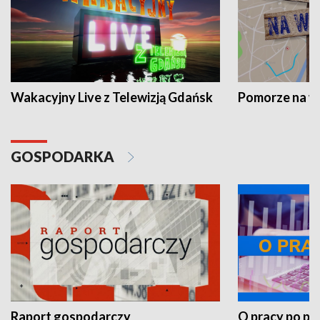
Wakacyjny Live z Telewizją Gdańsk
Pomorze na 
GOSPODARKA
Raport gospodarczy
O pracy po pr