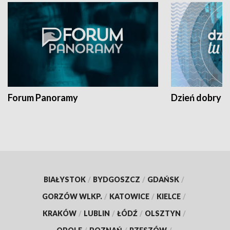
Forum Panoramy
Dzień dobry t
BIAŁYSTOK
/
BYDGOSZCZ
/
GDAŃSK
/
GORZÓW WLKP.
/
KATOWICE
/
KIELCE
/
KRAKÓW
/
LUBLIN
/
ŁÓDŹ
/
OLSZTYN
/