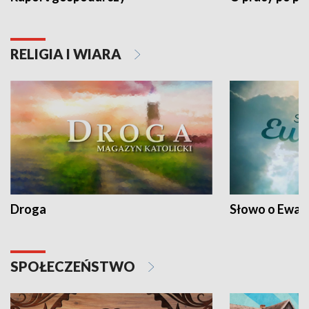
RELIGIA I WIARA
Droga
Słowo o Ewang
SPOŁECZEŃSTWO