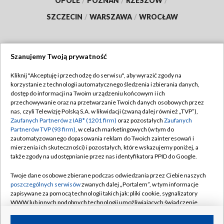
OPOLE
/
POZNAŃ
/
RZESZÓW
/
SZCZECIN
/
WARSZAWA
/
WROCŁAW
Szanujemy Twoją prywatność
Dołącz do nas:
Kliknij "Akceptuję i przechodzę do serwisu", aby wyrazić zgody na
korzystanie z technologii automatycznego śledzenia i zbierania danych,
TVP
dostęp do informacji na Twoim urządzeniu końcowym i ich
Abonament TVP
przechowywanie oraz na przetwarzanie Twoich danych osobowych przez
Regulamin TVP
nas, czyli Telewizję Polską S.A. w likwidacji (zwaną dalej również „TVP”),
Emisja w TVP
Zaufanych Partnerów z IAB* (1201 firm)
oraz pozostałych
Zaufanych
Polityka prywatności
Partnerów TVP (93 firm)
, w celach marketingowych (w tym do
Centrum informacji TVP
Moje zgody
zautomatyzowanego dopasowania reklam do Twoich zainteresowań i
mierzenia ich skuteczności) i pozostałych, które wskazujemy poniżej, a
Naziemna Telewizja Cyfrowa
Pomoc
także zgody na udostępnianie przez nas identyfikatora PPID do Google.
Sklep TVP
Biuro reklamy
Twoje dane osobowe zbierane podczas odwiedzania przez Ciebie naszych
Rada Programowa
poszczególnych serwisów
zwanych dalej „Portalem”, w tym informacje
Kontakt
zapisywane za pomocą technologii takich jak: pliki cookie, sygnalizatory
System NOS
WWW lub innych podobnych technologii umożliwiających świadczenie
dopasowanych i bezpiecznych usług, personalizację treści oraz reklam,
Informacje o nadawcy
Kanały
udostępnianie funkcji mediów społecznościowych oraz analizowanie