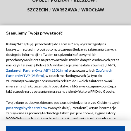
OPOLE
/
POZNAŃ
/
RZESZÓW
/
SZCZECIN
/
WARSZAWA
/
WROCŁAW
Szanujemy Twoją prywatność
Dołącz do nas:
Kliknij "Akceptuję i przechodzę do serwisu", aby wyrazić zgody na
korzystanie z technologii automatycznego śledzenia i zbierania danych,
TVP
dostęp do informacji na Twoim urządzeniu końcowym i ich
Abonament TVP
przechowywanie oraz na przetwarzanie Twoich danych osobowych przez
Regulamin TVP
nas, czyli Telewizję Polską S.A. w likwidacji (zwaną dalej również „TVP”),
Emisja w TVP
Zaufanych Partnerów z IAB* (1201 firm)
oraz pozostałych
Zaufanych
Polityka prywatności
Partnerów TVP (93 firm)
, w celach marketingowych (w tym do
Centrum informacji TVP
Moje zgody
zautomatyzowanego dopasowania reklam do Twoich zainteresowań i
mierzenia ich skuteczności) i pozostałych, które wskazujemy poniżej, a
Naziemna Telewizja Cyfrowa
Pomoc
także zgody na udostępnianie przez nas identyfikatora PPID do Google.
Sklep TVP
Biuro reklamy
Twoje dane osobowe zbierane podczas odwiedzania przez Ciebie naszych
Rada Programowa
poszczególnych serwisów
zwanych dalej „Portalem”, w tym informacje
Kontakt
zapisywane za pomocą technologii takich jak: pliki cookie, sygnalizatory
System NOS
WWW lub innych podobnych technologii umożliwiających świadczenie
dopasowanych i bezpiecznych usług, personalizację treści oraz reklam,
Informacje o nadawcy
Kanały
udostępnianie funkcji mediów społecznościowych oraz analizowanie