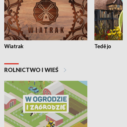
Wiatrak
Tedë jo
ROLNICTWO I WIEŚ