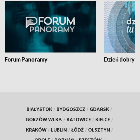
Forum Panoramy
Dzień dobry t
BIAŁYSTOK
/
BYDGOSZCZ
/
GDAŃSK
/
GORZÓW WLKP.
/
KATOWICE
/
KIELCE
/
KRAKÓW
/
LUBLIN
/
ŁÓDŹ
/
OLSZTYN
/