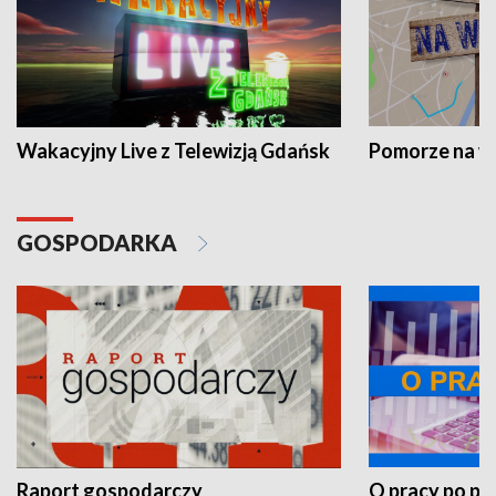
Wakacyjny Live z Telewizją Gdańsk
Pomorze na 
GOSPODARKA
Raport gospodarczy
O pracy po pr