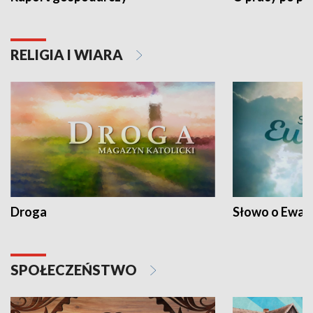
RELIGIA I WIARA
Droga
Słowo o Ewang
SPOŁECZEŃSTWO