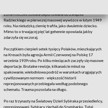
Doświadczyła tego w 1949 roku pani Irena Witort. Pod
lufami sowieckich karabinów i w wagonie bydlęcym. Pani
Zofia Kłoczko została deportowana do Związku
Radzieckiego w pierwszej masowej wywózce w lutym 1949
roku. Na nieludzką ziemię trafiła, jako dwuletnie dziecko.
Mimo to o trwającej pięć lat gehennie opowiada jakby
zdarzyła się wczoraj.
Początkiem cierpień setek tysięcy Polaków, mieszkających
na Kresach była agresja Armii Czerwonej na Polskę 17
września 1939 roku. Po kilku miesiącach zaczęły się masowe
deportacje. Brutalne rewizje, kilkanaście minut na
spakowanie, wielodniowa podróż w warunkach urągających
cywilizowanym normom - większość historii
represjonowanych przebiegała według podobnego
schematu. Trauma pozostała na długo.
Po raz trzynasty na Światowy Dzień Sybiraka przesiedleńcy,
represjonowani, Sybiracy zjechali do Szymbarku. Tutaj