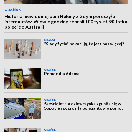
GDAŃSK
Historia niewidomej pani Heleny z Gdyni poruszyła
internautów. W dwie godziny zebrali 100 tys. zł. 90-latka
poleci do Australii
GDAŃSK
“Ślady życia" pokazują, że jest nas więcej?
GDAŃSK
Pomoc dla Adama
GDAŃSK
Sześcioletnia dziewczynka zgubiła się w
Sopocie i poprosiła policjantów o pomoc
GDAŃSK