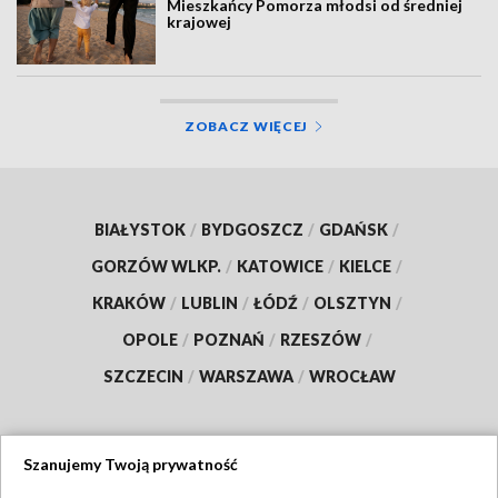
Mieszkańcy Pomorza młodsi od średniej
krajowej
ZOBACZ WIĘCEJ
BIAŁYSTOK
/
BYDGOSZCZ
/
GDAŃSK
/
GORZÓW WLKP.
/
KATOWICE
/
KIELCE
/
KRAKÓW
/
LUBLIN
/
ŁÓDŹ
/
OLSZTYN
/
OPOLE
/
POZNAŃ
/
RZESZÓW
/
SZCZECIN
/
WARSZAWA
/
WROCŁAW
Szanujemy Twoją prywatność
Dołącz do nas: