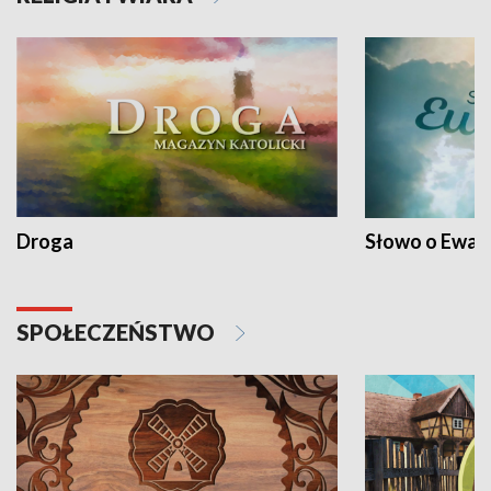
Droga
Słowo o Ewang
SPOŁECZEŃSTWO