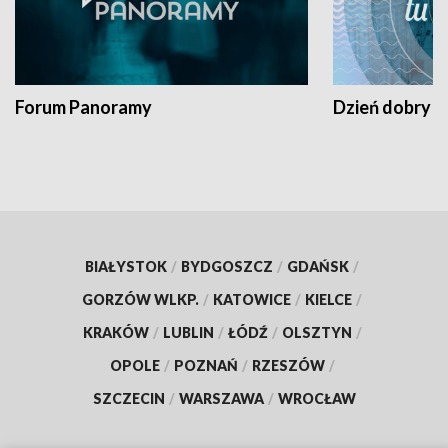
Forum Panoramy
Dzień dobry t
BIAŁYSTOK
/
BYDGOSZCZ
/
GDAŃSK
/
GORZÓW WLKP.
/
KATOWICE
/
KIELCE
/
KRAKÓW
/
LUBLIN
/
ŁÓDŹ
/
OLSZTYN
/
OPOLE
/
POZNAŃ
/
RZESZÓW
/
SZCZECIN
/
WARSZAWA
/
WROCŁAW