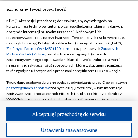
Szanujemy Twoją prywatność
Dołącz do nas:
Kliknij "Akceptuję i przechodzę do serwisu", aby wyrazić zgody na
korzystanie z technologii automatycznego śledzenia i zbierania danych,
TVP
dostęp do informacji na Twoim urządzeniu końcowym i ich
Abonament TVP
przechowywanie oraz na przetwarzanie Twoich danych osobowych przez
Regulamin TVP
nas, czyli Telewizję Polską S.A. w likwidacji (zwaną dalej również „TVP”),
Emisja w TVP
Zaufanych Partnerów z IAB* (1201 firm)
oraz pozostałych
Zaufanych
Polityka prywatności
Partnerów TVP (93 firm)
, w celach marketingowych (w tym do
Centrum informacji TVP
Moje zgody
zautomatyzowanego dopasowania reklam do Twoich zainteresowań i
mierzenia ich skuteczności) i pozostałych, które wskazujemy poniżej, a
Naziemna Telewizja Cyfrowa
Pomoc
także zgody na udostępnianie przez nas identyfikatora PPID do Google.
Sklep TVP
Biuro reklamy
Twoje dane osobowe zbierane podczas odwiedzania przez Ciebie naszych
Rada Programowa
poszczególnych serwisów
zwanych dalej „Portalem”, w tym informacje
Kontakt
zapisywane za pomocą technologii takich jak: pliki cookie, sygnalizatory
System NOS
WWW lub innych podobnych technologii umożliwiających świadczenie
dopasowanych i bezpiecznych usług, personalizację treści oraz reklam,
Informacje o nadawcy
Kanały
udostępnianie funkcji mediów społecznościowych oraz analizowanie
Akceptuję i przechodzę do serwisu
ruchu w Internecie.
Program dla prasy
©2026 Telewizja Polska S.A. w likwidacji
Biuro Reklamy
Twoje dane osobowe zbierane podczas odwiedzania przez Ciebie
Ustawienia zaawansowane
poszczególnych serwisów
na Portalu, takie jak adresy IP, identyfikatory
Ogłoszenie przetargowe