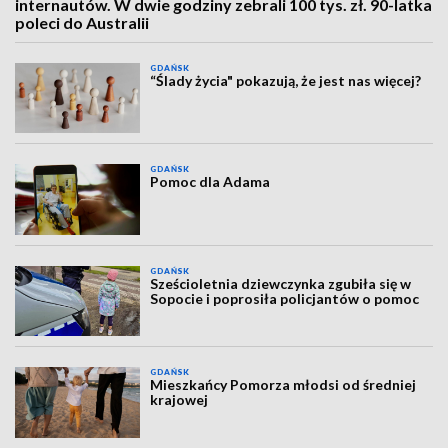
internautów. W dwie godziny zebrali 100 tys. zł. 90-latka
poleci do Australii
GDAŃSK
“Ślady życia" pokazują, że jest nas więcej?
GDAŃSK
Pomoc dla Adama
GDAŃSK
Sześcioletnia dziewczynka zgubiła się w
Sopocie i poprosiła policjantów o pomoc
GDAŃSK
Mieszkańcy Pomorza młodsi od średniej
krajowej