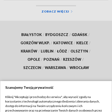
ZOBACZ WIĘCEJ
BIAŁYSTOK
/
BYDGOSZCZ
/
GDAŃSK
/
GORZÓW WLKP.
/
KATOWICE
/
KIELCE
/
KRAKÓW
/
LUBLIN
/
ŁÓDŹ
/
OLSZTYN
/
OPOLE
/
POZNAŃ
/
RZESZÓW
/
SZCZECIN
/
WARSZAWA
/
WROCŁAW
Szanujemy Twoją prywatność
Dołącz do nas:
Kliknij "Akceptuję i przechodzę do serwisu", aby wyrazić zgody na
korzystanie z technologii automatycznego śledzenia i zbierania danych,
TVP
dostęp do informacji na Twoim urządzeniu końcowym i ich
Abonament TVP
przechowywanie oraz na przetwarzanie Twoich danych osobowych przez
Regulamin TVP