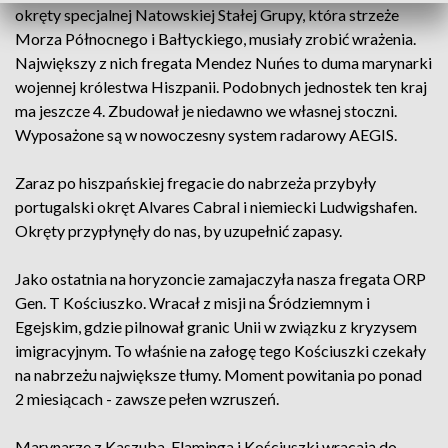
okręty specjalnej Natowskiej Stałej Grupy, która strzeże
Morza Północnego i Bałtyckiego, musiały zrobić wrażenia.
Największy z nich fregata Mendez Nuńes to duma marynarki
wojennej królestwa Hiszpanii. Podobnych jednostek ten kraj
ma jeszcze 4. Zbudował je niedawno we własnej stoczni.
Wyposażone są w nowoczesny system radarowy AEGIS.
Zaraz po hiszpańskiej fregacie do nabrzeża przybyły
portugalski okręt Alvares Cabral i niemiecki Ludwigshafen.
Okręty przypłynęły do nas, by uzupełnić zapasy.
Jako ostatnia na horyzoncie zamajaczyła nasza fregata ORP
Gen. T Kościuszko. Wracał z misji na Śródziemnym i
Egejskim, gdzie pilnował granic Unii w związku z kryzysem
imigracyjnym. To właśnie na załogę tego Kościuszki czekały
na nabrzeżu największe tłumy. Moment powitania po ponad
2 miesiącach - zawsze pełen wzruszeń.
Marynarze z Kaszuba, Flaminga i Kościuszki wracają do