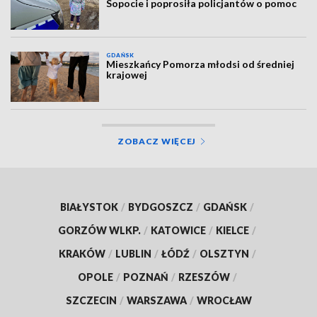
Sopocie i poprosiła policjantów o pomoc
GDAŃSK
Mieszkańcy Pomorza młodsi od średniej
krajowej
ZOBACZ WIĘCEJ
BIAŁYSTOK
/
BYDGOSZCZ
/
GDAŃSK
/
GORZÓW WLKP.
/
KATOWICE
/
KIELCE
/
KRAKÓW
/
LUBLIN
/
ŁÓDŹ
/
OLSZTYN
/
OPOLE
/
POZNAŃ
/
RZESZÓW
/
SZCZECIN
/
WARSZAWA
/
WROCŁAW