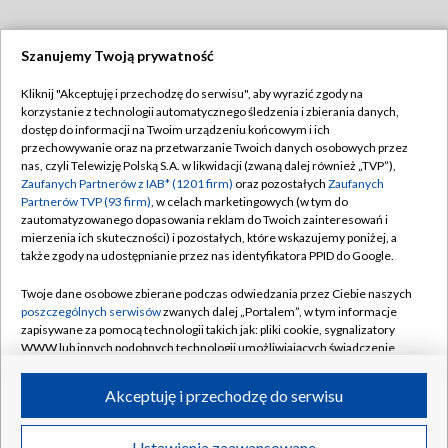
Szanujemy Twoją prywatność
Dołącz do nas:
Kliknij "Akceptuję i przechodzę do serwisu", aby wyrazić zgody na
korzystanie z technologii automatycznego śledzenia i zbierania danych,
TVP
dostęp do informacji na Twoim urządzeniu końcowym i ich
Abonament TVP
przechowywanie oraz na przetwarzanie Twoich danych osobowych przez
Regulamin TVP
nas, czyli Telewizję Polską S.A. w likwidacji (zwaną dalej również „TVP”),
Emisja w TVP
Polityka prywatności
Zaufanych Partnerów z IAB* (1201 firm)
oraz pozostałych
Zaufanych
Partnerów TVP (93 firm)
, w celach marketingowych (w tym do
Centrum informacji TVP
Moje zgody
zautomatyzowanego dopasowania reklam do Twoich zainteresowań i
mierzenia ich skuteczności) i pozostałych, które wskazujemy poniżej, a
Naziemna Telewizja Cyfrowa
Pomoc
także zgody na udostępnianie przez nas identyfikatora PPID do Google.
Sklep TVP
Biuro reklamy
Twoje dane osobowe zbierane podczas odwiedzania przez Ciebie naszych
Rada Programowa
Kontakt
poszczególnych serwisów
zwanych dalej „Portalem”, w tym informacje
zapisywane za pomocą technologii takich jak: pliki cookie, sygnalizatory
System NOS
WWW lub innych podobnych technologii umożliwiających świadczenie
dopasowanych i bezpiecznych usług, personalizację treści oraz reklam,
Informacje o nadawcy
Kanały
udostępnianie funkcji mediów społecznościowych oraz analizowanie
Akceptuję i przechodzę do serwisu
ruchu w Internecie.
Program dla prasy
©2026 Telewizja Polska S.A. w likwidacji
Biuro Reklamy
Twoje dane osobowe zbierane podczas odwiedzania przez Ciebie
Ustawienia zaawansowane