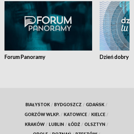
Forum Panoramy
Dzień dobry t
BIAŁYSTOK
/
BYDGOSZCZ
/
GDAŃSK
/
GORZÓW WLKP.
/
KATOWICE
/
KIELCE
/
KRAKÓW
/
LUBLIN
/
ŁÓDŹ
/
OLSZTYN
/