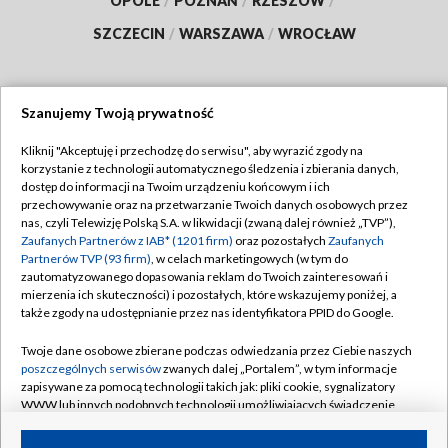
OPOLE
/
POZNAŃ
/
RZESZÓW
/
SZCZECIN
/
WARSZAWA
/
WROCŁAW
Szanujemy Twoją prywatność
Dołącz do nas:
Kliknij "Akceptuję i przechodzę do serwisu", aby wyrazić zgody na
korzystanie z technologii automatycznego śledzenia i zbierania danych,
TVP
dostęp do informacji na Twoim urządzeniu końcowym i ich
Abonament TVP
przechowywanie oraz na przetwarzanie Twoich danych osobowych przez
Regulamin TVP
nas, czyli Telewizję Polską S.A. w likwidacji (zwaną dalej również „TVP”),
Emisja w TVP
Zaufanych Partnerów z IAB* (1201 firm)
oraz pozostałych
Zaufanych
Polityka prywatności
Partnerów TVP (93 firm)
, w celach marketingowych (w tym do
Centrum informacji TVP
Moje zgody
zautomatyzowanego dopasowania reklam do Twoich zainteresowań i
mierzenia ich skuteczności) i pozostałych, które wskazujemy poniżej, a
Naziemna Telewizja Cyfrowa
Pomoc
także zgody na udostępnianie przez nas identyfikatora PPID do Google.
Sklep TVP
Biuro reklamy
Twoje dane osobowe zbierane podczas odwiedzania przez Ciebie naszych
Rada Programowa
poszczególnych serwisów
zwanych dalej „Portalem”, w tym informacje
Kontakt
zapisywane za pomocą technologii takich jak: pliki cookie, sygnalizatory
System NOS
WWW lub innych podobnych technologii umożliwiających świadczenie
dopasowanych i bezpiecznych usług, personalizację treści oraz reklam,
Informacje o nadawcy
Kanały
udostępnianie funkcji mediów społecznościowych oraz analizowanie