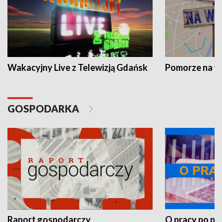
Wakacyjny Live z Telewizją Gdańsk
Pomorze na 
GOSPODARKA
Raport gospodarczy
O pracy po pr