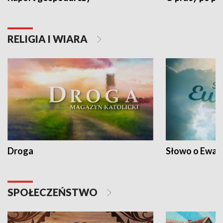
RELIGIA I WIARA
Droga
Słowo o Ewang
SPOŁECZEŃSTWO